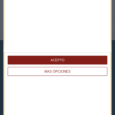
NOTICIAS RELACIONADAS
ACEPTO
MÁS OPCIONES
Capital Radio
Noticias
Eventos
Consultorios