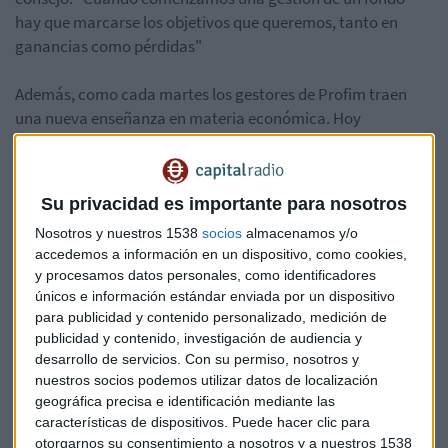
hay que marcarse los objetivos que queremos, tanto en
ganancias como pérdidas"
Además, como cada martes los gestores de Profim traen
una nueva enseñanza en materia económica. Hoy
conocemos los fondos Buy&Hold, que compra activos de
renta fija y los mantiene en la cartera hasta su vencimiento.
Su privacidad es importante para nosotros
Puedes escuchar el consultorio completo aquí:
Nosotros y nuestros 1538
socios
almacenamos y/o
accedemos a información en un dispositivo, como cookies,
*Lo sentimos pero el audio ha sido eliminado
y procesamos datos personales, como identificadores
únicos e información estándar enviada por un dispositivo
para publicidad y contenido personalizado, medición de
Fondos
Profim
Consultorio
publicidad y contenido, investigación de audiencia y
desarrollo de servicios.
Con su permiso, nosotros y
nuestros socios podemos utilizar datos de localización
geográfica precisa e identificación mediante las
características de dispositivos. Puede hacer clic para
otorgarnos su consentimiento a nosotros y a nuestros 1538