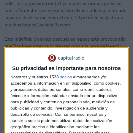
EAFI. Los ingresos en renta fija, materias primas y divisas
han caído. Estos tres segmentos del mercado han marcado
la pauta desde principios del año. "El petróleo ha lastrado
muchos fondos", señala Barrero.
Esta indefinición en los parqués europeos está provocando
que "los inversores se lo piensen más a la hora de invertir.
Hay liquidez, pero la gente no se lanza al mercado debido a
esa volatilidad".
Su privacidad es importante para nosotros
Puedes escuchar el consultorio completo aquí:
Nosotros y nuestros 1538
socios
almacenamos y/o
*Lo sentimos pero el audio ha sido eliminado
accedemos a información en un dispositivo, como cookies,
y procesamos datos personales, como identificadores
únicos e información estándar enviada por un dispositivo
para publicidad y contenido personalizado, medición de
publicidad y contenido, investigación de audiencia y
desarrollo de servicios.
Con su permiso, nosotros y
nuestros socios podemos utilizar datos de localización
Fondos
Profim
Inversión
geográfica precisa e identificación mediante las
características de dispositivos. Puede hacer clic para