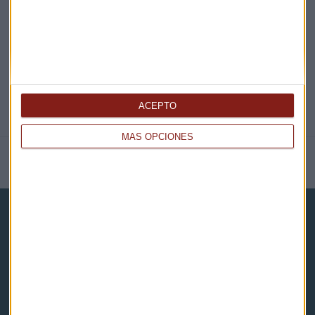
@CAPITALRADIOB
ACEPTO
MÁS OPCIONES
NOTICIAS RELACIONADAS
Capital Radio