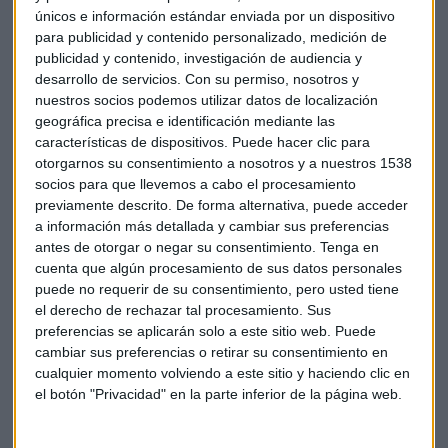
únicos e información estándar enviada por un dispositivo
para publicidad y contenido personalizado, medición de
publicidad y contenido, investigación de audiencia y
desarrollo de servicios.
Con su permiso, nosotros y
nuestros socios podemos utilizar datos de localización
geográfica precisa e identificación mediante las
características de dispositivos. Puede hacer clic para
otorgarnos su consentimiento a nosotros y a nuestros 1538
Todo ello en un contexto en el que todavía flotan muchas
socios para que llevemos a cabo el procesamiento
incertidumbres: "una de ellas está justo en el petróleo",
previamente descrito. De forma alternativa, puede acceder
señala Mar Barrero. "Ahora se harán efectivas las decisiones
a información más detallada y cambiar sus preferencias
antes de otorgar o negar su consentimiento.
Tenga en
de reducir la producción y en el mes de diciembre ya se
cuenta que algún procesamiento de sus datos personales
había descontado esa noticia", añade. Además, según la
puede no requerir de su consentimiento, pero usted tiene
analista, l
os precios del petróleo y la energía no van a subir
el derecho de rechazar tal procesamiento. Sus
excesivamente porque también está la amenaza de las
preferencias se aplicarán solo a este sitio web. Puede
energías renovables.
cambiar sus preferencias o retirar su consentimiento en
cualquier momento volviendo a este sitio y haciendo clic en
el botón "Privacidad" en la parte inferior de la página web.
Fondos
Profim
Consultorio
Reyes magos
Carta