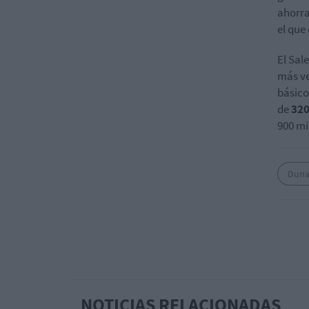
ahorra
el que
El Sal
más ve
básico
de
320
900 mi
Duna
NOTICIAS RELACIONADAS