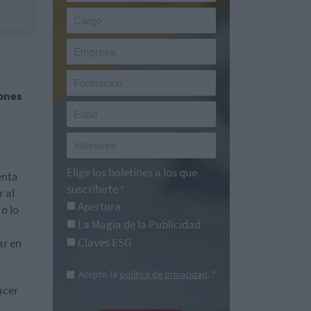
ones
o
Elige los boletines a los que
enta
suscribirte
*
r al
Apertura
o lo
La Magia de la Publicidad
Claves ESG
ar en
Acepto la
política de privacidad
. *
acer