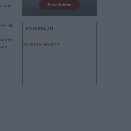
er con
¡Suscribirme!
es "el
EN DIRECTO
olumen
@CAPITALRADIOB
s de