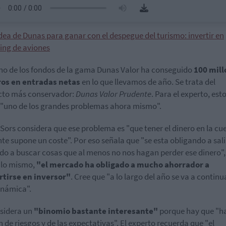
dea de Dunas para ganar con el despegue del turismo: invertir en
sing de aviones
no de los fondos de la gama Dunas Valor ha conseguido
100 mill
ros en entradas netas
en lo que llevamos de año. Se trata del
cto más conservador:
Dunas Valor Prudente
. Para el experto, est
 "uno de los grandes problemas ahora mismo".
Sors considera que ese problema es "que tener el dinero en la cu
nte supone un coste". Por eso señala que "se esta obligando a sali
o a buscar cosas que al menos no nos hagan perder ese dinero", 
 lo mismo,
"el mercado ha obligado a mucho ahorrador a
rtirse en inversor"
. Cree que "a lo largo del año se va a continu
inámica".
sidera un
"binomio bastante interesante"
porque hay que "h
n de riesgos y de las expectativas". El experto recuerda que "el