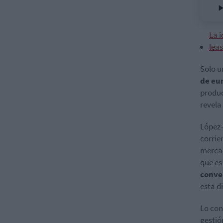
La i
lea
Solo u
de eu
produ
revela
López-
corrie
mercad
que es
conve
esta d
Lo con
gestió