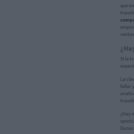
que en
transf
compa
empres
ventas
¿Hay
Si la 
experi
La cla
fallar
analic
transf
¿Hay m
oport
Dunas 