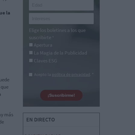
ue la
Elige los boletines a los que
suscribirte
*
Apertura
La Magia de la Publicidad
Claves ESG
Acepto la
política de privacidad
. *
puede
r que
a
¡Suscribirme!
hay más
EN DIRECTO
de