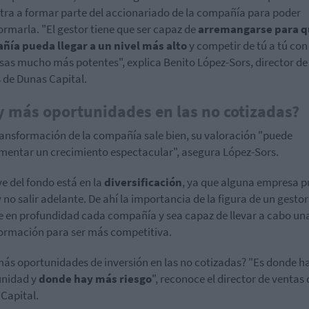
tra a formar parte del accionariado de la compañía para poder
ormarla. "El gestor tiene que ser capaz de
arremangarse para q
ñía pueda llegar a un nivel más alto
y competir de tú a tú con
as mucho más potentes", explica Benito
López-Sors
, director de
 de Dunas Capital.
 más oportunidades en las no cotizadas?
transformación de la compañía sale bien, su valoración "puede
mentar un crecimiento espectacular", asegura López-Sors.
ve del fondo está en la
diversificación
, ya que alguna empresa 
 y no salir adelante. De ahí la importancia de la figura de un gesto
e en profundidad cada compañía y sea capaz de llevar a cabo un
ormación para ser más competitiva.
ás oportunidades de inversión en las no cotizadas? "Es donde 
unidad y
donde hay más riesgo
", reconoce el director de ventas 
Capital.