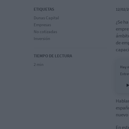
ETIQUETAS
12/02/2
Dunas Capital
¿Se ha
Empresas
empres
No cotizadas
ámbito
Inversión
de em
capaci
TIEMPO DE LECTURA
2 min
Hay m
Entre
Hablam
españo
nuevo 
En est