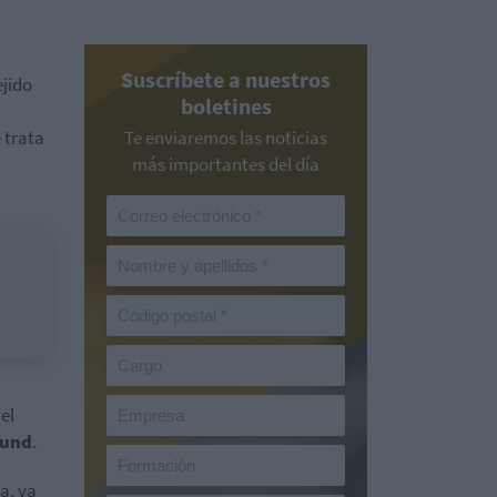
Suscríbete a nuestros
ejido
boletines
 trata
Te enviaremos las noticias
más importantes del día
el
und
.
a, ya