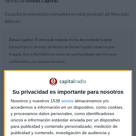
ventas de
Dunas
Capital
.
Escucha la entrevista completa en este podcast de Mercado
Abierto:
Dunas Capital: El mercado todavía no ha descontado lo peor
Carlos Franco, director de Ventas de Dunas Capital, observa que
Enagás, Eon o Red Eléctrica como las oportunidades del mercado
continental y con posiciones clave
Su privacidad es importante para nosotros
Nosotros y nuestros 1538
socios
almacenamos y/o
accedemos a información en un dispositivo, como cookies,
y procesamos datos personales, como identificadores
únicos e información estándar enviada por un dispositivo
para publicidad y contenido personalizado, medición de
publicidad y contenido, investigación de audiencia y