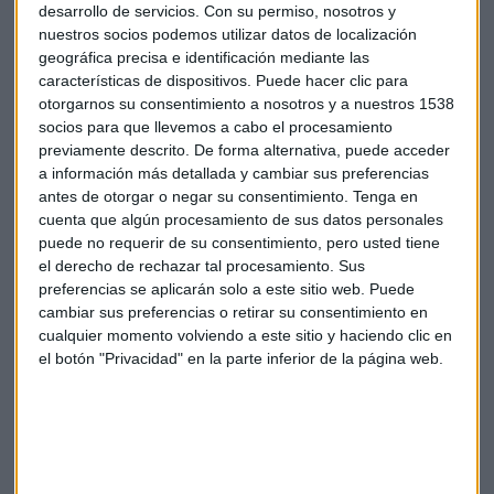
desarrollo de servicios.
Con su permiso, nosotros y
nuestros socios podemos utilizar datos de localización
geográfica precisa e identificación mediante las
Conseguir rendimiento positivo y riesgo
controlado es posible con Dunas
características de dispositivos. Puede hacer clic para
Analizamos a fondo la estrategia de la gestora con
otorgarnos su consentimiento a nosotros y a nuestros 1538
Carlos Franco, responsable de ventas de la gestora
socios para que llevemos a cabo el procesamiento
quien considera que los movimientos del mercado
son "normales"
previamente descrito. De forma alternativa, puede acceder
a información más detallada y cambiar sus preferencias
Capital Radio /
/ 2022-06-22
antes de otorgar o negar su consentimiento.
Tenga en
Toca preparar carteras para lo que resta de ejercicio y, en
cuenta que algún procesamiento de sus datos personales
este caso, en Dunas creen que existen
"pocas
puede no requerir de su consentimiento, pero usted tiene
excepciones" en la bolsa europea
que logren esquivar el
el derecho de rechazar tal procesamiento. Sus
preferencias se aplicarán solo a este sitio web. Puede
mal tono del mercado.
cambiar sus preferencias o retirar su consentimiento en
cualquier momento volviendo a este sitio y haciendo clic en
"No está descontado lo peor"
, asegura el experto quien
el botón "Privacidad" en la parte inferior de la página web.
considera que existe una realidad macroeconómica "muy
incierta" con la consiguiente inestabilidad para el resto de
los actores del entorno. "Las perspectivas de beneficios de
las empresas se tendrán que revisar a la baja", sentencia
Franco.