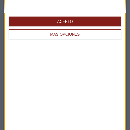
Elige los boletines a los que suscribirte
*
ACEPTO
Apertura
La Magia de la Publicidad
MÁS OPCIONES
Claves ESG
Acepto la
política de privacidad
. *
¡Suscribirme!
EN DIRECTO
@CAPITALRADIOB