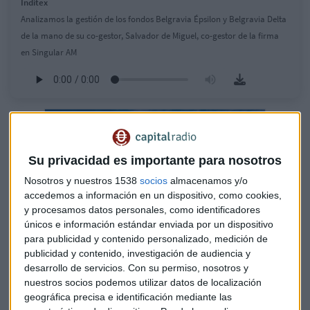
Inditex
Analizamos la gestión de los fondos Belgravia Épsilon y Belgravia Delta
de la mano de su co-gestor, Salvador de Miguel, co-gestor de la firma
en Singular AM
Su privacidad es importante para nosotros
Nosotros y nuestros 1538
socios
almacenamos y/o
accedemos a información en un dispositivo, como cookies,
y procesamos datos personales, como identificadores
únicos e información estándar enviada por un dispositivo
para publicidad y contenido personalizado, medición de
publicidad y contenido, investigación de audiencia y
desarrollo de servicios.
Con su permiso, nosotros y
Valores para comprar value y vender
nuestros socios podemos utilizar datos de localización
crecimiento
geográfica precisa e identificación mediante las
Analizamos la estrategia de fondo de esta