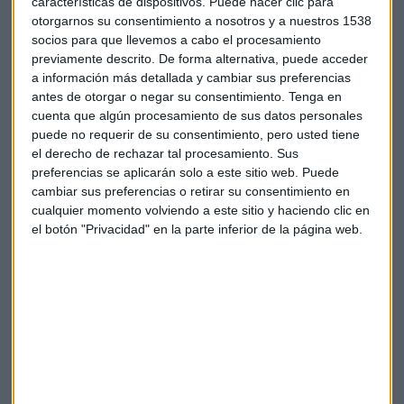
características de dispositivos. Puede hacer clic para
herramienta de la mano de su gestor, Pol Companys,
otorgarnos su consentimiento a nosotros y a nuestros 1538
responsable de GVC Gaesco Value Minus Growth
Market Neutral
socios para que llevemos a cabo el procesamiento
previamente descrito. De forma alternativa, puede acceder
Capital Radio /
/ 2022-04-28
a información más detallada y cambiar sus preferencias
Belgravia Épsilon es un fondo de retorno absoluto
y por
antes de otorgar o negar su consentimiento.
Tenga en
tanto, trata de conseguir un buen rendimiento en cualquier
cuenta que algún procesamiento de sus datos personales
entorno de mercado y de controlar de manera exhaustiva la
puede no requerir de su consentimiento, pero usted tiene
el derecho de rechazar tal procesamiento. Sus
volatilidad.
preferencias se aplicarán solo a este sitio web. Puede
cambiar sus preferencias o retirar su consentimiento en
El actual es un momento complicado de mercado, con los
cualquier momento volviendo a este sitio y haciendo clic en
bancos centrales virando en sus políticas expansivas, con
el botón "Privacidad" en la parte inferior de la página web.
elevada inflación, con desaceleración en el crecimiento y
una guerra incierta en Ucrania, este vehículo de la gestora
se está comportando con un
diferencial positivo de casi
seis puntos
sobre el EuroStoxx 500.
"Lo que solemos hacer en estos entornos es
reducir los
sesgos de las carteras y con la gestión de exposición a
mercado
", asegura de Miguel quien habla de una reducción