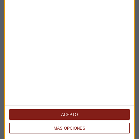
Elige los boletines a los que suscribirte
*
Apertura
La Magia de la Publicidad
Claves ESG
ACEPTO
Acepto la
política de privacidad
. *
MÁS OPCIONES