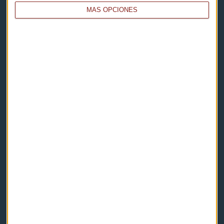
MÁS OPCIONES
Capital Radio
Noticias
Eventos
Consultorios
Programas y podcasts
Contacto & Legal
Contacto