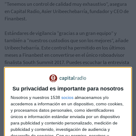
“Tenemos un control de calidad muy exhaustivo”, asegura
en Capital Radio, Asier Uribeechebarría, fundador y CEO de
Finanbest.
Estándares de vigilancia “gracias a un gran equipo” y
también a “nuestros custodios que son los mejores”, añade
Uribeechebarría. Este control ha permitido en los últimos
meses a Finanbest en convertirse en el único roboadvisor
finalista South Summit 2017. Puedes escuchar la entrevista
completa aquí:
Su privacidad es importante para nosotros
Nosotros y nuestros 1538
socios
almacenamos y/o
accedemos a información en un dispositivo, como cookies,
y procesamos datos personales, como identificadores
únicos e información estándar enviada por un dispositivo
para publicidad y contenido personalizado, medición de
publicidad y contenido, investigación de audiencia y
desarrollo de servicios.
Con su permiso, nosotros y