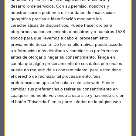
brillantes gracias a esa diversificación”, relata Felipe
desarrollo de servicios.
Con su permiso, nosotros y
Moreno, director de desarrollo de negocio de
Finizens
.
nuestros socios podemos utilizar datos de localización
geográfica precisa e identificación mediante las
Los perfiles de las carteras están totalmente ajustados a los
características de dispositivos. Puede hacer clic para
perfiles de los inversores gracias a las 20.000 posiciones en
otorgarnos su consentimiento a nosotros y a nuestros 1538
socios para que llevemos a cabo el procesamiento
todo el mundo con presencia en Estados Unidos, China y los
previamente descrito. De forma alternativa, puede acceder
mercados emergentes. "La diversificación te permite
a información más detallada y cambiar sus preferencias
reducir al mínimo la volatilidad", comenta.
antes de otorgar o negar su consentimiento.
Tenga en
cuenta que algún procesamiento de sus datos personales
puede no requerir de su consentimiento, pero usted tiene
Finizens
el derecho de rechazar tal procesamiento. Sus
preferencias se aplicarán solo a este sitio web. Puede
cambiar sus preferencias o retirar su consentimiento en
cualquier momento volviendo a este sitio y haciendo clic en
el botón "Privacidad" en la parte inferior de la página web.
Suscríbete a nuestros boletines
Te enviaremos las noticias más importantes del día