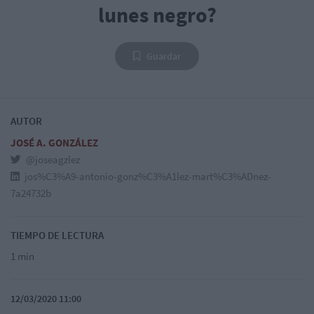
lunes negro?
Guardar
AUTOR
JOSÉ A. GONZÁLEZ
@joseagzlez
jos%C3%A9-antonio-gonz%C3%A1lez-mart%C3%ADnez-
7a24732b
TIEMPO DE LECTURA
1 min
12/03/2020 11:00