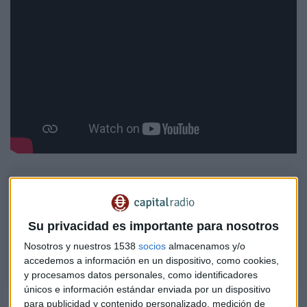
Entrevista de fondos | GSIF España
Hablamos con María Cruz-Conde, responsable de medición y gestión del
impacto Global Social Impact Investments sobre el anuncio de la
Su privacidad es importante para nosotros
gestora de una nueva inversión en la compañía de moda PARIS/64
Nosotros y nuestros 1538
socios
almacenamos y/o
accedemos a información en un dispositivo, como cookies,
y procesamos datos personales, como identificadores
únicos e información estándar enviada por un dispositivo
Invertir en bolsos o reindustrializar
para publicidad y contenido personalizado, medición de