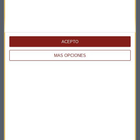
ACEPTO
Elige los boletines a los que suscribirte
*
Apertura
MÁS OPCIONES
La Magia de la Publicidad
Claves ESG
Acepto la
política de privacidad
. *
¡Suscribirme!
EN DIRECTO