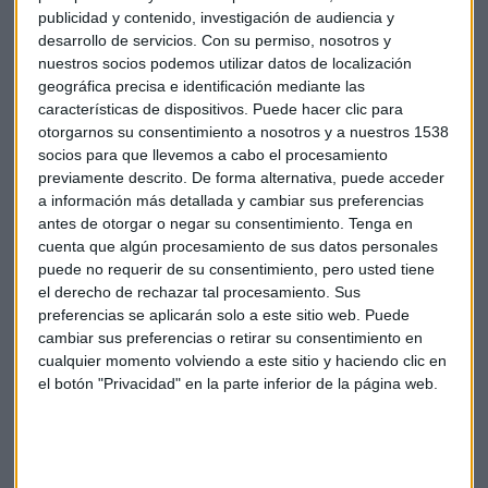
publicidad y contenido, investigación de audiencia y
una comarca: el caso PARIS/64
desarrollo de servicios.
Con su permiso, nosotros y
Una de sus últimas inversiones es en la firma de Bolsos
nuestros socios podemos utilizar datos de localización
geográfica precisa e identificación mediante las
PARIS/64
o
SQRUPS
. Ambos negocios cumplen la
teoría del
características de dispositivos. Puede hacer clic para
cambio
que aplica el fondo del Global Social Impact
otorgarnos su consentimiento a nosotros y a nuestros 1538
Investments.
socios para que llevemos a cabo el procesamiento
previamente descrito. De forma alternativa, puede acceder
En el caso de la empresa española de bolsos, Cruz-Conde
a información más detallada y cambiar sus preferencias
señala que ejemplifica perfectamente su filosofía de
antes de otorgar o negar su consentimiento.
Tenga en
inversión. "Tenía un equipo gestor y fundador maravilloso
cuenta que algún procesamiento de sus datos personales
que conocía perfectamente la problemática social que hay
puede no requerir de su consentimiento, pero usted tiene
el derecho de rechazar tal procesamiento. Sus
en la comarca del Aranda, en Illueca. Tradicionalmente se
preferencias se aplicarán solo a este sitio web. Puede
hacía muchísimo calzado, cuando
se deslocalizó toda la
cambiar sus preferencias o retirar su consentimiento en
producción del calzado a China
, toda esta comarca
cualquier momento volviendo a este sitio y haciendo clic en
empezó a perder todo su tejido industrial y las personas
el botón "Privacidad" en la parte inferior de la página web.
empezaron a perder su empleo".
El equipo fundador de bolsos Paris/64 decidió apostar por
"hacer
marroquinería de alta calidad,
dando,