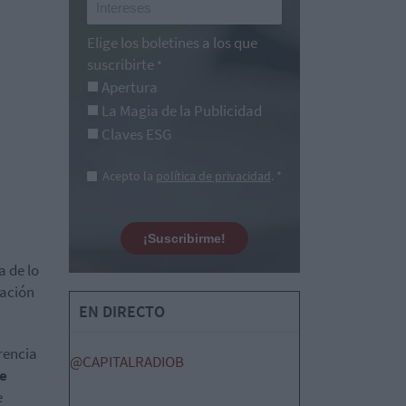
Elige los boletines a los que
suscribirte
*
Apertura
La Magia de la Publicidad
Claves ESG
Acepto la
política de privacidad
. *
¡Suscribirme!
a de lo
lación
EN DIRECTO
rencia
@CAPITALRADIOB
e
e