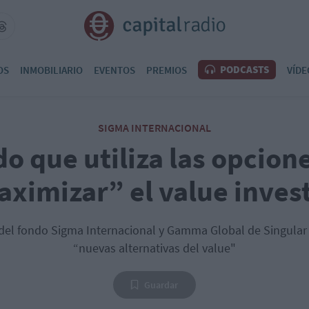
PODCASTS
OS
INMOBILIARIO
EVENTOS
PREMIOS
VÍDE
SIGMA INTERNACIONAL
do que utiliza las opcion
ximizar” el value inves
r del fondo Sigma Internacional y Gamma Global de Singular
“nuevas alternativas del value"
Guardar