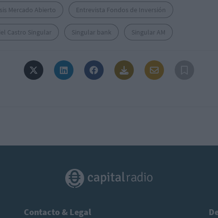
sis Mercado Abierto
Entrevista Fondos de Inversión
el Castro Singular
Singular bank
Singular AM
Contacto & Legal
De