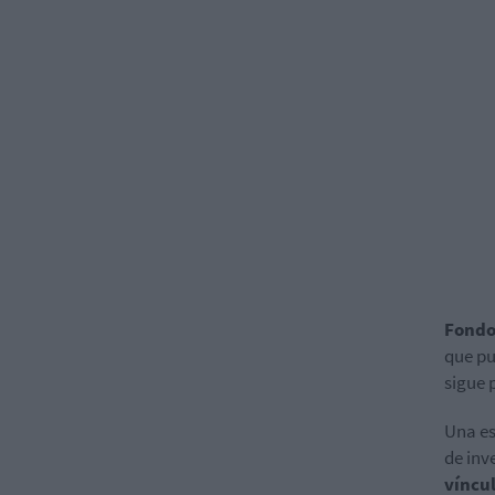
Fondo
que pu
sigue 
Una es
de inv
víncul