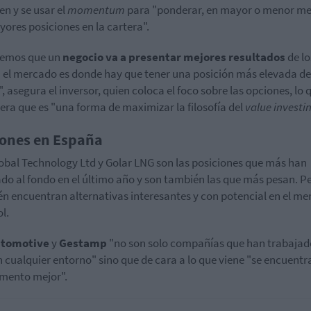
ten
y se usar el
momentum
para "ponderar, en mayor o menor me
yores posiciones en la cartera".
eemos que un
negocio va a presentar mejores resultados
de lo
 el mercado es donde hay que tener una posición más elevada de
, asegura el inversor, quien coloca el foco sobre las opciones, lo 
era que es "una forma de maximizar la filosofía del
value investi
ones en España
obal Technology Ltd
y Golar LNG son las posiciones que más han
do al fondo en el último año y son también las que más pesan. P
n encuentran alternativas interesantes y con potencial
en el me
l.
tomotive
y
Gestamp
"no son solo compañías que han trabaja
n cualquier entorno" sino que de cara a lo que viene "se encuentr
mento mejor".