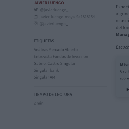
JAVIER LUENGO
Espac
@javierluengo_
alguno
javier-luengo-moya-9a1818154
ocasió
@javierluengo_
del fo
Mana
ETIQUETAS
Escuch
Análisis Mercado Abierto
Entrevista Fondos de Inversión
Gabriel Castro Singular
El fo
Singular bank
Gabri
Singular AM
sobre
TIEMPO DE LECTURA
2 min