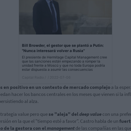
Bill Browder, el gestor que se plantó a Putin:
"Nunca interesará volver a Rusia"
El presiente de Hermitage Capital Management cree
que las sanciones están empezando a romper la
unidad frente a Moscú y que no toda Europa podría
estar dispuesta a asumir las consecuencias
Capital Radio /
/ 2022-07-06
s en positivo en un contexto de mercado complejo
a la esper
edan hacer los bancos centrales en los meses que vienen si la inf
persistiendo al alza.
trategia value pero que
se "aleja" del
deep value
con una prefe
ersión en la que el "tiempo esté a favor". Castro habla de un
fuert
o de la gestora con el
management
de las compañías en las qu