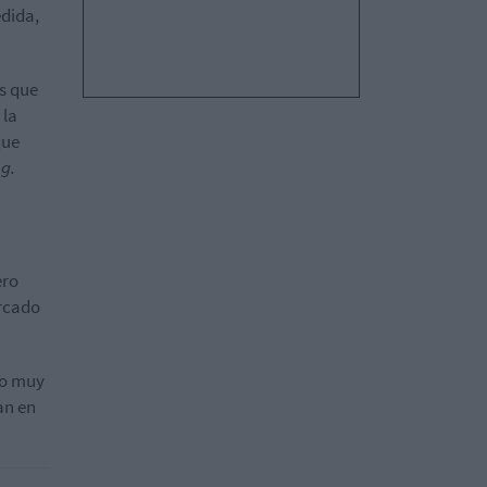
dida,
s que
 la
que
ng.
ero
rcado
do muy
an en