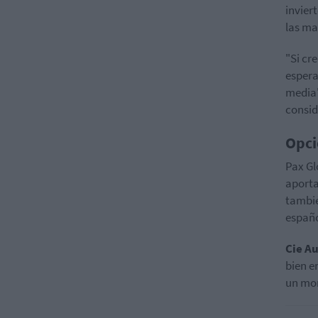
invier
las ma
"Si cr
espera
media"
consid
Opci
Pax Gl
aporta
tambié
españo
Cie
Au
bien e
un mo