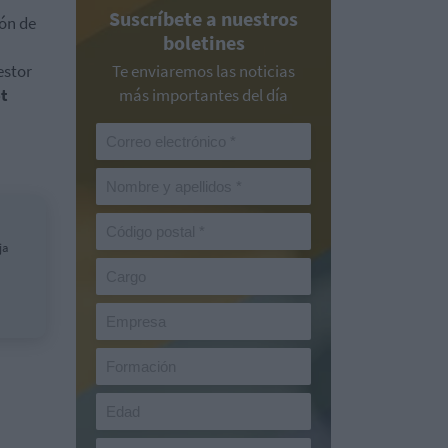
Suscríbete a nuestros
ión de
boletines
estor
Te enviaremos las noticias
t
más importantes del día
ja