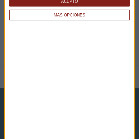
ACEPTO
@CAPITALRADIOB
MÁS OPCIONES
NOTICIAS RELACIONADAS
Capital Radio