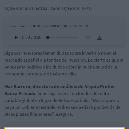
24/09/2019 10:47 (ACTUALIZADO 25/09/2019 12:37)
Consultorio: FONDOS de INVERSIÓN con PROFIM
Algunos inversores tienen dudas sobre invertir o no en el
mercado español vía fondos de inversión. Lo cierto es que el
panorama político y las dudas sobre la buena salud de la
economía europea, no invitan a ello.
Mar Barrero, directora de análisis de Arquia Profim
Banca Privada
, aconseja invertir en fondos de renta
variable global en lugar de Bolsa española. "Hasta que no
haya un Gobierno estable, el Ibex se quedará por detrás de
otras plazas financieras", asegura.