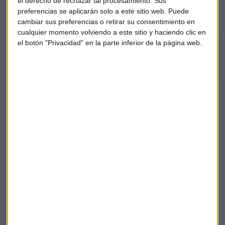
el derecho de rechazar tal procesamiento. Sus
fondos están recomendando invertir en fondos a corto
preferencias se aplicarán solo a este sitio web. Puede
plazo.
cambiar sus preferencias o retirar su consentimiento en
cualquier momento volviendo a este sitio y haciendo clic en
el botón "Privacidad" en la parte inferior de la página web.
PROFIM: recomendación sobre fondos a corto plazo
Alberto Iturralde: "El Ibex 35 tiene que subir antes de las
elecciones"
¿La recesión está cerca? El Ibex 35 ya tiembla
Barrero también destaca las
ventajas de invertir en
Estados Unidos
. "Hay que empezar a generar plusvalías en
el mercado americano", explica la experta de
Profim.
Profim
Mar Barrero
Elecciones
Ibex