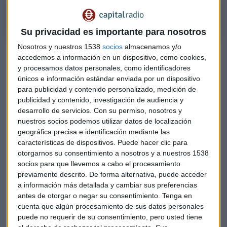
PROFIM: es mejor alejarse de la Bolsa española
Su privacidad es importante para nosotros
Nosotros y nuestros 1538
socios
almacenamos y/o
Aconseja poner el foco en
fondos globales de renta
accedemos a información en un dispositivo, como cookies,
variable,
"son productos que en estos momentos lo están
y procesamos datos personales, como identificadores
haciendo mejor, sobre todo aquellos que incluyen Europa,
únicos e información estándar enviada por un dispositivo
EEUU y otros mercados. Ya habrá tiempo para volver a la
para publicidad y contenido personalizado, medición de
Bolsa española".
publicidad y contenido, investigación de audiencia y
desarrollo de servicios.
Con su permiso, nosotros y
"El Ibex 35 se ha quedado atrás de otros índices.
La
nuestros socios podemos utilizar datos de localización
geográfica precisa e identificación mediante las
incertidumbre política afecta al ánimo de los
características de dispositivos. Puede hacer clic para
inversores,
los cuales buscan alternativas en otras zonas y
otorgarnos su consentimiento a nosotros y a nuestros 1538
no tanto en el mercado bursátil español, que por precios,
socios para que llevemos a cabo el procesamiento
valoración y datos macro, quizás, debería hacerlo mejor",
previamente descrito. De forma alternativa, puede acceder
dice Barrero.
a información más detallada y cambiar sus preferencias
antes de otorgar o negar su consentimiento.
Tenga en
Además del mercado español o fondos indexados, Mar se
cuenta que algún procesamiento de sus datos personales
refiere al
mercado de renta fija y por qué los gestores de
puede no requerir de su consentimiento, pero usted tiene