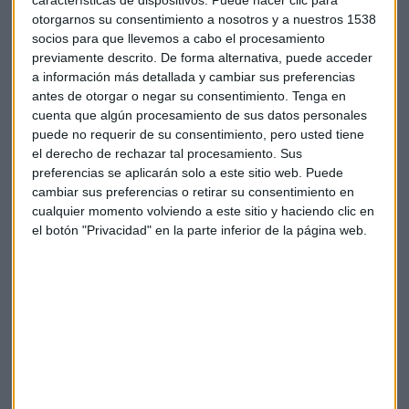
expuestos a bolsa"
otorgarnos su consentimiento a nosotros y a nuestros 1538
El gestor de GPM cree que no es el momento de
invertir en compañías energéticas en un contexto en
socios para que llevemos a cabo el procesamiento
el que las materias primas también están recortando
previamente descrito. De forma alternativa, puede acceder
Capital Radio /
/ 2022-09-08
a información más detallada y cambiar sus preferencias
antes de otorgar o negar su consentimiento.
Tenga en
"Está siendo el año más difícil al que nos hemos enfrentado
cuenta que algún procesamiento de sus datos personales
la mayor parte de los gestores", apunta el experto quien dijo
puede no requerir de su consentimiento, pero usted tiene
comenzar el ejercicio con un
"colchón" de liquidez
que se
el derecho de rechazar tal procesamiento. Sus
ha puesto "a trabajar", sobre todo, durante el comienzo del
preferencias se aplicarán solo a este sitio web. Puede
verano.
cambiar sus preferencias o retirar su consentimiento en
cualquier momento volviendo a este sitio y haciendo clic en
Una estrategia que entre la alta volatilidad derivada de las
el botón "Privacidad" en la parte inferior de la página web.
intervenciones de los bancos centrales se ha "aprovechado"
para invertir en bonos, una
opción "muy atractiva en el
medio plazo"
. Miralta Sequoia cuanta con una cartera
"poco concentrada en ningún emisor".
Fondo de 80 posiciones, más o menos, con una
concentración de no más del 1% en cada uno de los activos.
En todo caso, Fuertes avisa: "más allá del entorno de