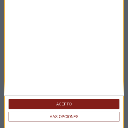
Elige los boletines a los que suscribirte
*
Apertura
La Magia de la Publicidad
Claves ESG
ACEPTO
Acepto la
política de privacidad
. *
MÁS OPCIONES