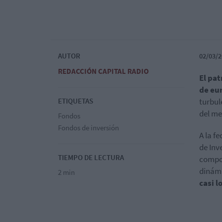
AUTOR
02/03/2
REDACCIÓN CAPITAL RADIO
El pat
de eu
ETIQUETAS
turbul
del me
Fondos
Fondos de inversión
A la f
de Inv
TIEMPO DE LECTURA
compor
dinámi
2 min
casi l