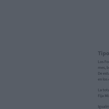
Tipo
Los Fo
mes, b
De est
en los
La tot
Fija M
Igualm