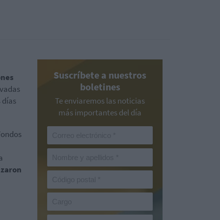
Suscríbete a nuestros
ones
boletines
evadas
 días
Te enviaremos las noticias
más importantes del día
 Fondos
a
nzaron