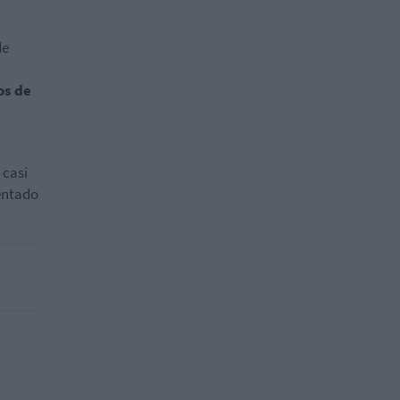
de
os de
 casi
mentado