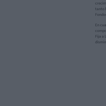
crecim
tanto 
Fondo
En cua
compor
Fija a
dismin