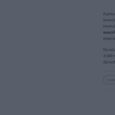
A pesa
Invers
invers
suscr
experi
De est
3.500 
durant
Fond