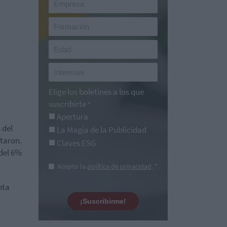
Elige los boletines a los que
suscribirte
*
Apertura
 del
La Magia de la Publicidad
taron.
Claves ESG
 del 6%
Acepto la
política de privacidad
. *
nta
¡Suscribirme!