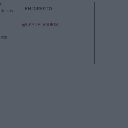
on
EN DIRECTO
 de sus
@CAPITALRADIOB
enta