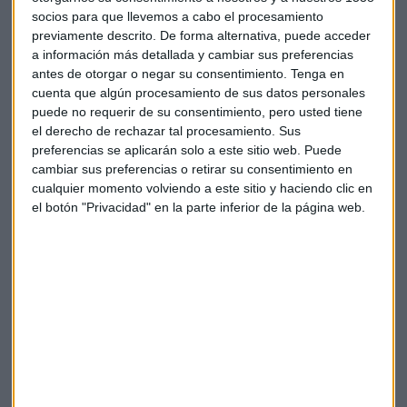
que está tirando mucho es la tecnología, el consumo, el
socios para que llevemos a cabo el procesamiento
previamente descrito. De forma alternativa, puede acceder
health care", apunta García Páez. "Son economías que van
a información más detallada y cambiar sus preferencias
creciendo y van haciéndose más desarrolladas". Por ello,
antes de otorgar o negar su consentimiento.
Tenga en
asegura que hay que invertir en emergentes en los próximos
cuenta que algún procesamiento de sus datos personales
años, ya que "el crecimiento global así lo avala".
puede no requerir de su consentimiento, pero usted tiene
el derecho de rechazar tal procesamiento. Sus
Con respecto a la rentabilidad, resalta la idea de
preferencias se aplicarán solo a este sitio web. Puede
rentabilidades en el largo plazo. "Si nos vamos a 3 o 5 años
cambiar sus preferencias o retirar su consentimiento en
anualizado, que es lo que busca un inversor medio,
cualquier momento volviendo a este sitio y haciendo clic en
el botón "Privacidad" en la parte inferior de la página web.
rentabilidades consistentes en el medio y largo plazo, es un
fondo que ha ido dando el orden de 13 o 14% de rentabilidad
anualizada", indica.
El director general de Columbia Threadneedle Iberia
considera que "la oportunidad en la gestión activa en
mercados emergentes es grande", entre otros factores por
la diversidad, donde pueden encontrar valor los gestores
activos.