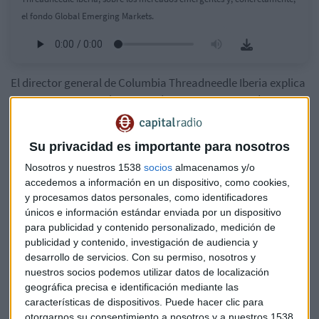
el fondo Global Emerging Markets.
El director general de Columbia Threadneedle Iberia explica
que, con respecto a los mercados emergentes, podemos
hablar de dos fases históricas muy diferenciadas: por una
parte, el período que comprende del año 2000 a 2008, donde
Su privacidad es importante para nosotros
"los mercados emergentes volaron", y una segunda fase,
entre 2008 y 2020, "lo que los analistas llaman la década
Nosotros y nuestros 1538
socios
almacenamos y/o
accedemos a información en un dispositivo, como cookies,
perdida" donde ha habido un "período de consolidación".
y procesamos datos personales, como identificadores
únicos e información estándar enviada por un dispositivo
Señala que en el año 2000 o 2005, la inversión en mercados
para publicidad y contenido personalizado, medición de
emergentes era "más cíclica que estructural", de manera
publicidad y contenido, investigación de audiencia y
que cuando había un ciclo fuerte, se invertía en ellos, y
desarrollo de servicios.
Con su permiso, nosotros y
cuando no era así, se sacaba de las carteras.
nuestros socios podemos utilizar datos de localización
geográfica precisa e identificación mediante las
En los últimos años, sin embargo, en países como China
características de dispositivos. Puede hacer clic para
"hay un crecimiento estructural, es un crecimiento donde lo
otorgarnos su consentimiento a nosotros y a nuestros 1538