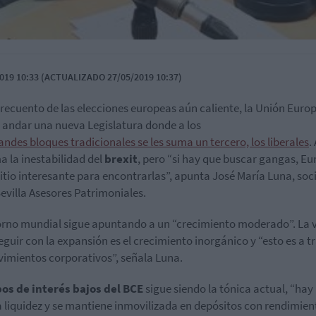
019 10:33 (ACTUALIZADO 27/05/2019 10:37)
 recuento de las elecciones europeas aún caliente, la Unión Euro
 andar una nueva Legislatura donde a los
andes bloques tradicionales se les suma un tercero, los liberales
.
a la inestabilidad del
brexit
, pero “si hay que buscar gangas, E
sitio interesante para encontrarlas”, apunta José María Luna, soc
evilla Asesores Patrimoniales.
orno mundial sigue apuntando a un “crecimiento moderado”. La 
eguir con la expansión es el crecimiento inorgánico y “esto es a t
imientos corporativos”, señala Luna.
pos de interés bajos del BCE
sigue siendo la tónica actual, “hay
liquidez y se mantiene inmovilizada en depósitos con rendimien