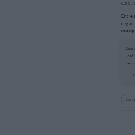
cero”,
Entre 
seguir
europ
Consu
José 
de lo
Euro