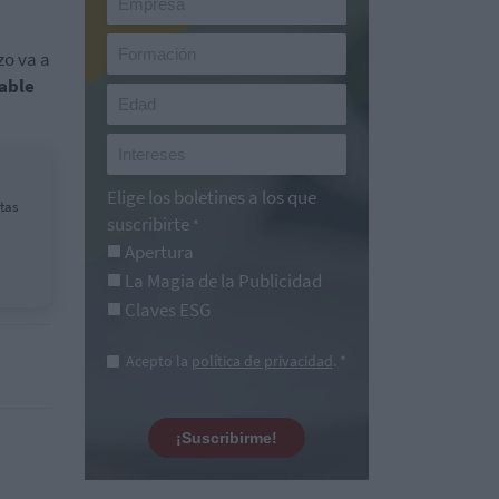
zo va a
iable
Elige los boletines a los que
tas
suscribirte
*
Apertura
La Magia de la Publicidad
Claves ESG
Acepto la
política de privacidad
. *
¡Suscribirme!