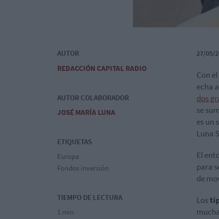
AUTOR
27/05/2
REDACCIÓN CAPITAL RADIO
Con el
echa a
AUTOR COLABORADOR
dos gr
se sum
JOSÉ MARÍA LUNA
es un 
Luna S
ETIQUETAS
El ent
Europa
para s
Fondos inversión
de mov
TIEMPO DE LECTURA
Los
ti
mucha 
1 min