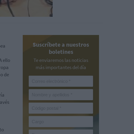
Suscríbete a nuestros
pea
boletines
 A ello
Te enviaremos las noticias
uropa
más importantes del día
io de
vía
ravés
to