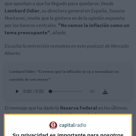
que apuntan a que ha llegado para quedarse. Desde
Lombard Odier
, su directora general en España, Susana
Montaner, revela que la gestora es de la opinión expuesta
por los bancos centrales.
"No vemos la inflación como un
tema preocupante"
, añade.
Escucha la entrevista completa en este podcast de Mercado
Abierto.
Lombard Odier: "Creemos que la inflación se va a normalizar en
cuestión de seis meses"
El mensaje que ha dado la
Reserva Federal
en los últimos
días se resume en que la inflación es un fenómeno
transitorio. Lombard Odier está de acuerdo con el banco
central por "varias razones".
Su privacidad es importante para nosotros