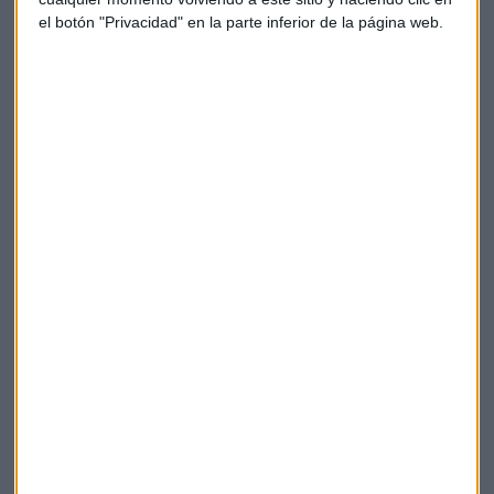
el botón "Privacidad" en la parte inferior de la página web.
La experta también opina sobre las criptomonedas. Añade
que lo ven como "un activo que tiene mucha volatilidad" y
cree que su
problema es "saber cuál es su valoración
real"
. "Hay que tener en cuenta problemas como la
transparencia o la regulación", explica.
Inflación
Lombard odier
Gestora
Fondo
Fondos
Suscríbete a nuestros boletines
Te enviaremos las noticias más importantes del día