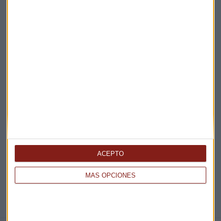
Claves ESG
Acepto la
política de privacidad
. *
¡Suscribirme!
EN DIRECTO
@CAPITALRADIOB
ACEPTO
MÁS OPCIONES