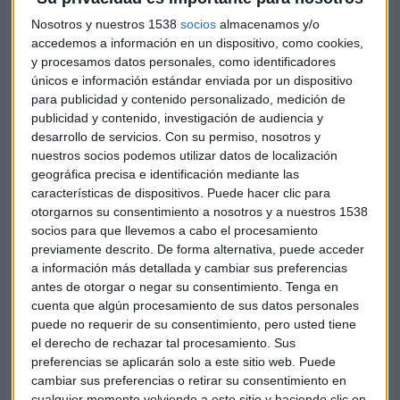
Por un lado, Montaner asegura que se puede pensar en el
Nosotros y nuestros 1538
socios
almacenamos y/o
"efecto base por el cálculo de la inflación".
"Han subido los
accedemos a información en un dispositivo, como cookies,
precios de los alimentos y la energía pero se irán
y procesamos datos personales, como identificadores
únicos e información estándar enviada por un dispositivo
ajustando con el tiempo"
, señala. Además, cree que el
para publicidad y contenido personalizado, medición de
"mercado laboral no se ha acabado de recuperar".
publicidad y contenido, investigación de audiencia y
desarrollo de servicios.
Con su permiso, nosotros y
Para la experta los inventarios también son especilamente
nuestros socios podemos utilizar datos de localización
relevantes en este asunto. "En pandemia hubo escasez de
geográfica precisa e identificación mediante las
alguno de los componentes, y eso hizo que subiera el precio
características de dispositivos. Puede hacer clic para
de algunos productos", apunta. "Creemos que se
otorgarnos su consentimiento a nosotros y a nuestros 1538
normalizará en seis meses; no lo vemos como un tema
socios para que llevemos a cabo el procesamiento
previamente descrito. De forma alternativa, puede acceder
preocupante".
a información más detallada y cambiar sus preferencias
antes de otorgar o negar su consentimiento.
Tenga en
Renta variable, renta fija y criptomonedas
cuenta que algún procesamiento de sus datos personales
Respecto a su opinión sobre determinados activos,
puede no requerir de su consentimiento, pero usted tiene
Montaner revela que la gestora está
el derecho de rechazar tal procesamiento. Sus
"sobreponderada en
preferencias se aplicarán solo a este sitio web. Puede
renta variable"
. Sobre la renta fija añade que donde
cambiar sus preferencias o retirar su consentimiento en
Lombard Odier ve "más valor es en la renta fija china".
cualquier momento volviendo a este sitio y haciendo clic en