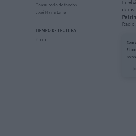
En el 
Consultorio de fondos
de inv
José María Luna
Patri
Radio.
TIEMPO DE LECTURA
2 min
Consu
El so
recom