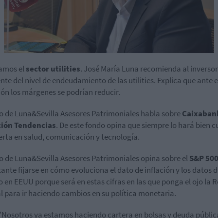
amos el
sector utilities
. José María Luna recomienda al inversor
nte del nivel de endeudamiento de las utilities. Explica que ante 
ión los márgenes se podrían reducir.
io de Luna&Sevilla Asesores Patrimoniales habla sobre
Caixaban
ción Tendencias
. De este fondo opina que siempre lo hará bien 
ierta en salud, comunicación y tecnología.
io de Luna&Sevilla Asesores Patrimoniales opina sobre el
S&P 50
ante fijarse en cómo evoluciona el dato de inflación y los datos 
 en EEUU porque será en estas cifras en las que ponga el ojo la 
l para ir haciendo cambios en su política monetaria.
"Nosotros ya estamos haciendo cartera en bolsas y deuda públic