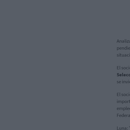
Analiz
pendie
situac
El soc
Selec
se inv
El soc
import
empleo
Federa
Luna: 