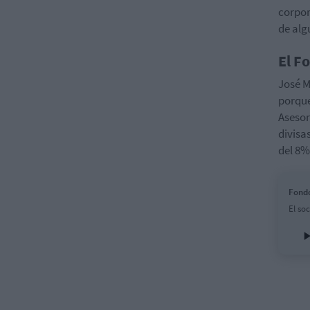
corpor
de alg
El F
José M
porque
Asesor
divisa
del 8
Fondo
El so