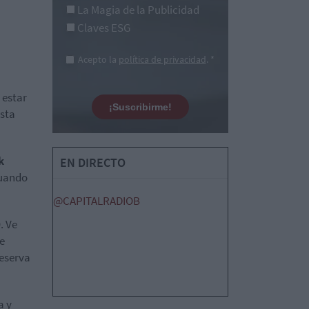
La Magia de la Publicidad
Claves ESG
Acepto la
política de privacidad
. *
 estar
¡Suscribirme!
esta
k
EN DIRECTO
cuando
@CAPITALRADIOB
0
. Ve
de
Reserva
a y