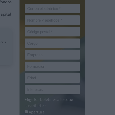
 fondos
Capital
ace su
Elige los boletines a los que
suscribirte
*
Apertura