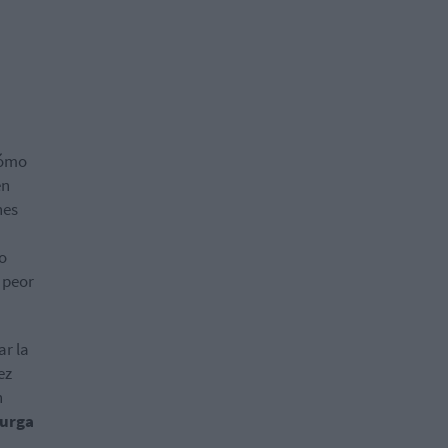
ómo
en
nes
o
 peor
ar la
ez
n
purga