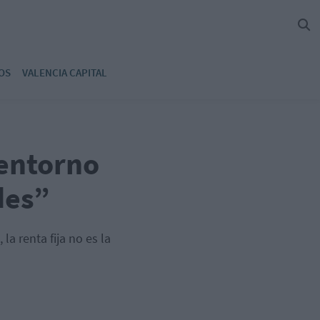
OS
VALENCIA CAPITAL
 entorno
des”
la renta fija no es la