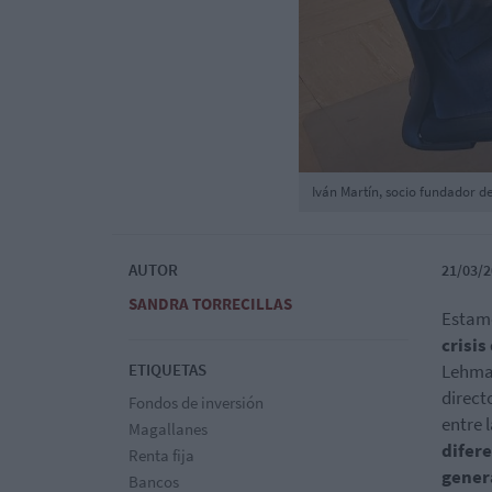
Iván Martín, socio fundador d
AUTOR
21/03/2
SANDRA TORRECILLAS
Estam
crisis
ETIQUETAS
Lehman
direct
Fondos de inversión
entre 
Magallanes
difer
Renta fija
gener
Bancos