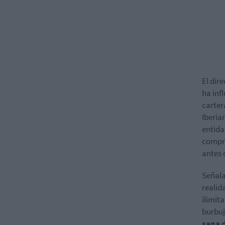
El dir
ha inf
carter
Iberia
entida
compra
antes 
Señala
realida
ilimit
burbuj
sana d