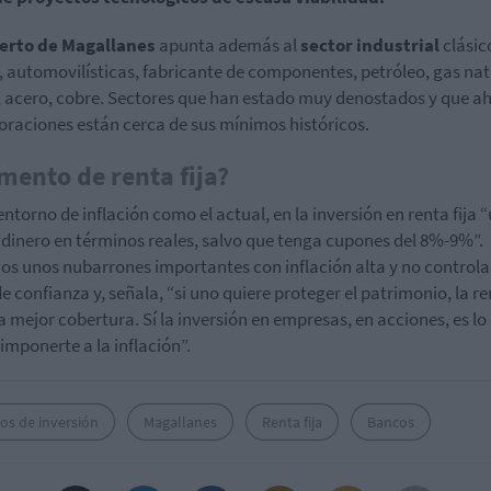
perto de Magallanes
apunta además al
sector industrial
clásic
o, automovilísticas, fabricante de componentes, petróleo, gas nat
 acero, cobre. Sectores que han estado muy denostados y que a
loraciones están cerca de sus mínimos históricos.
ento de renta fija?
entorno de inflación como el actual, en la inversión en renta fija 
 dinero en términos reales, salvo que tenga cupones del 8%-9%”.
s unos nubarrones importantes con inflación alta y no controla
de confianza y, señala, “si uno quiere proteger el patrimonio, la re
la mejor cobertura. Sí la inversión en empresas, en acciones, es lo
imponerte a la inflación”.
os de inversión
Magallanes
Renta fija
Bancos