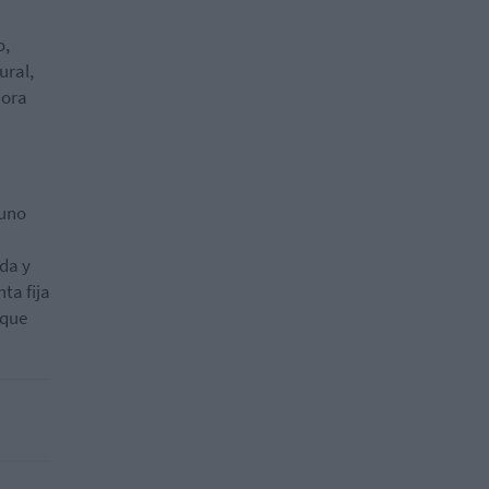
o,
ural,
hora
“uno
da y
nta fija
 que