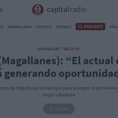
PODCASTS
OS
INMOBILIARIO
EVENTOS
PREMIOS
VÍDE
VIVIMOS UN "“DÉJÀ VU”
(Magallanes): “El actual
á generando oportunida
iones de Magallanes señala que para proteger el patrimonio, 
mejor cobertura
Guardar