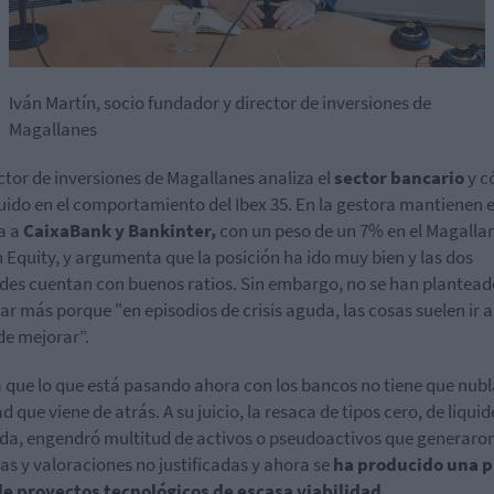
Iván Martín, socio fundador y director de inversiones de
Magallanes
ector de inversiones de Magallanes analiza el
sector bancario
y c
luido en el comportamiento del Ibex 35. En la gestora mantienen 
a a
CaixaBank y Bankinter,
con un peso de un 7% en el Magalla
n Equity, y argumenta que la posición ha ido muy bien y las dos
des cuentan con buenos ratios. Sin embargo, no se han plantead
r más porque "en episodios de crisis aguda, las cosas suelen ir a
de mejorar”.
 que lo que está pasando ahora con los bancos no tiene que nubl
d que viene de atrás. A su juicio, la resaca de tipos cero, de liquid
ada, engendró multitud de activos o pseudoactivos que generaro
as y valoraciones no justificadas y ahora se
ha producido una 
e proyectos tecnológicos de escasa viabilidad.