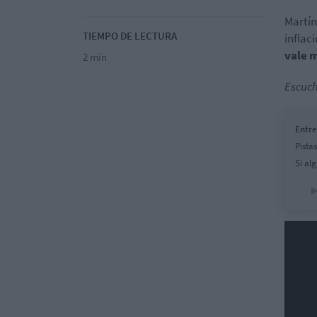
Martín
TIEMPO DE LECTURA
inflac
vale 
2 min
Escuch
Entre
Pista
Si al