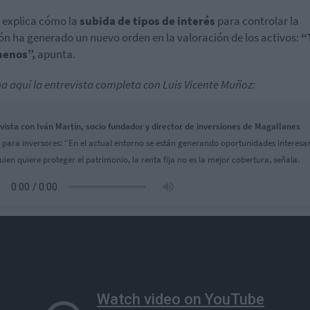
 explica cómo la
subida de tipos de interés
para controlar la
ión ha generado un nuevo orden en la valoración de los activos:
“
menos”,
apunta.
a aquí la entrevista completa con Luis Vicente Muñoz:
vista con Iván Martín, socio fundador y director de inversiones de Magallanes
s para inversores: “En el actual entorno se están generando oportunidades interesan
guien quiere proteger el patrimonio, la renta fija no es la mejor cobertura, señala.