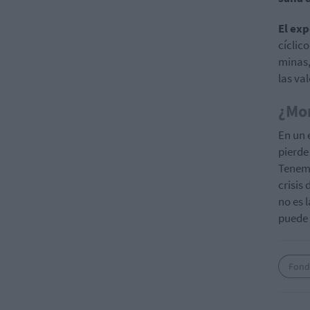
El ex
cíclic
minas,
las va
¿Mom
En un 
pierde
Tenemo
crisis 
no es 
puede 
Fond