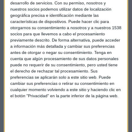
desarrollo de servicios.
Con su permiso, nosotros y
Y de cara al jueves, pendientes de la renta fija. “Cuando los
nuestros socios podemos utilizar datos de localización
tipos caen por parte del
BCE
, los tipos que se dan en el
geográfica precisa e identificación mediante las
mercado son peores que los que están en cartera de los
características de dispositivos. Puede hacer clic para
fondos o emisiones anteriores”, señala.
otorgarnos su consentimiento a nosotros y a nuestros 1538
socios para que llevemos a cabo el procesamiento
previamente descrito. De forma alternativa, puede acceder
a información más detallada y cambiar sus preferencias
antes de otorgar o negar su consentimiento.
Tenga en
cuenta que algún procesamiento de sus datos personales
IRPH
Fondos
Arquia Profim
Bce
puede no requerir de su consentimiento, pero usted tiene
el derecho de rechazar tal procesamiento. Sus
preferencias se aplicarán solo a este sitio web. Puede
cambiar sus preferencias o retirar su consentimiento en
cualquier momento volviendo a este sitio y haciendo clic en
el botón "Privacidad" en la parte inferior de la página web.
Suscríbete a nuestros boletines
Te enviaremos las noticias más importantes del día