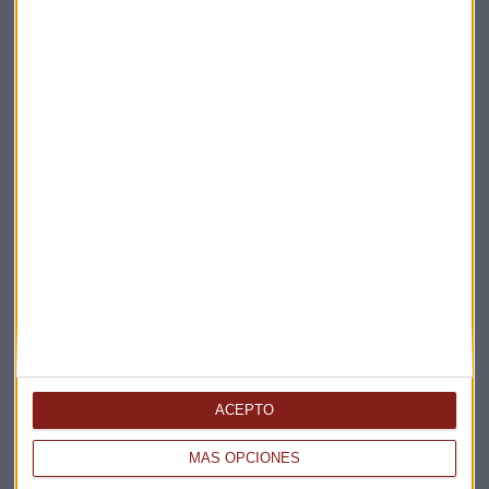
Elige los boletines a los que suscribirte
*
Apertura
La Magia de la Publicidad
Claves ESG
ACEPTO
Acepto la
política de privacidad
. *
MÁS OPCIONES