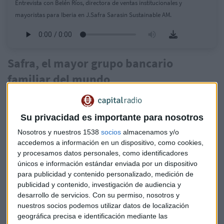
Entrevista con Belén Ríos, directora de ventas institucionales y
mayoristas para Iberia en J.Safra Sarasin Sustainable AM.
Safra, el mayor grupo bancario
familiar del mundo
"En la parte de la gestora pura gestionamos unos 50.000
millones de euros", destaca Ríos al tiempo que destaca que
Su privacidad es importante para nosotros
se centrar en los clientes institucionales.
Nosotros y nuestros 1538
socios
almacenamos y/o
"No nos dedicamos a cliente final, pero
sí que servimos a
accedemos a información en un dispositivo, como cookies,
bancas privadas
o comerciales que pueden poner nuestros
y procesamos datos personales, como identificadores
únicos e información estándar enviada por un dispositivo
fondos en el catálogo a disposición de los clientes", cuenta y
para publicidad y contenido personalizado, medición de
adjunta: "El objetivo es consolidarnos en un referente en
publicidad y contenido, investigación de audiencia y
inversión sostenible".
desarrollo de servicios.
Con su permiso, nosotros y
nuestros socios podemos utilizar datos de localización
¿Qué esperan de la renta variable este
geográfica precisa e identificación mediante las