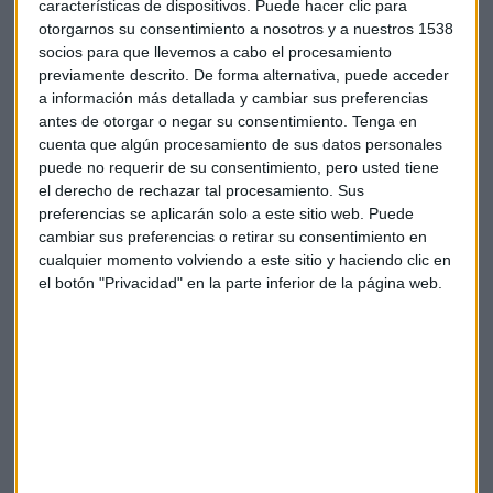
2024?
características de dispositivos. Puede hacer clic para
otorgarnos su consentimiento a nosotros y a nuestros 1538
"Nosotros somos positivos y constructivos en renta
socios para que llevemos a cabo el procesamiento
variable
", asegura la experta. "No vemos valorizaciones
previamente descrito. De forma alternativa, puede acceder
a información más detallada y cambiar sus preferencias
tan altas como las del año pasado, pero sí vemos potencial.
antes de otorgar o negar su consentimiento.
Tenga en
Lo que nos gusta más es la parte más defensiva de los
cuenta que algún procesamiento de sus datos personales
índices: positivos en salud, en consumo básico, y en Europa
puede no requerir de su consentimiento, pero usted tiene
nos gusta Suiza, más que el grueso de la eurozona". "Este
el derecho de rechazar tal procesamiento. Sus
año parece que la renta fija tiene que tirar de verdad",
preferencias se aplicarán solo a este sitio web. Puede
asegura.
cambiar sus preferencias o retirar su consentimiento en
cualquier momento volviendo a este sitio y haciendo clic en
el botón "Privacidad" en la parte inferior de la página web.