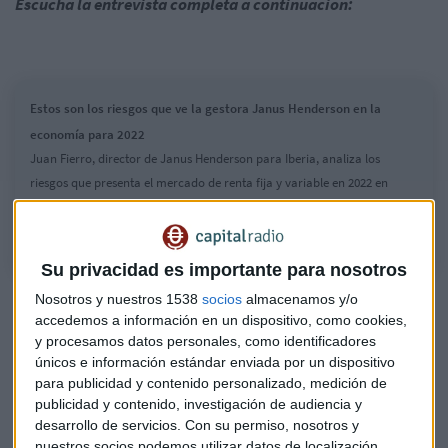
Escucha la entrevista completa a continuación:
Estos son los riesgos que ve la gestora Janus Henderson en la
economía para 2022
Juan Fierro, director de Janus Henderson para Iberia, analiza los
riesgos que presenta el mercado de renta fija y variable en 2022 en
Mercado Abierto
Su privacidad es importante para nosotros
Nosotros y nuestros 1538
socios
almacenamos y/o
accedemos a información en un dispositivo, como cookies,
Por otro lado, también ven cierto riesgo de un error en la
y procesamos datos personales, como identificadores
política monetaria de la Fed. Esperan que sea flexible y
únicos e información estándar enviada por un dispositivo
vuelva a una narrativa más transitoria de cara a las
para publicidad y contenido personalizado, medición de
próximas subidas de tipos.
publicidad y contenido, investigación de audiencia y
desarrollo de servicios.
Con su permiso, nosotros y
"El mercado ha empezado a descontar un mayor número de
nuestros socios podemos utilizar datos de localización