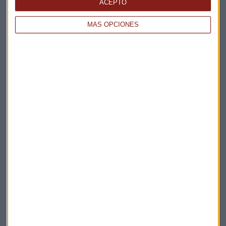
La Magia de la Publicidad
ACEPTO
Claves ESG
MÁS OPCIONES
Acepto la
política de privacidad
. *
¡Suscribirme!
EN DIRECTO
@CAPITALRADIOB