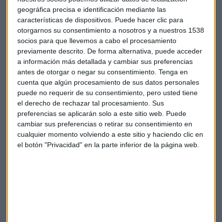
subidas, mientras que la Fed ha ido cambiando su tono de
geográfica precisa e identificación mediante las
cara a las previsiones".
características de dispositivos. Puede hacer clic para
otorgarnos su consentimiento a nosotros y a nuestros 1538
Otras variables que preocupan, aunque menos, son las
socios para que llevemos a cabo el procesamiento
previamente descrito. De forma alternativa, puede acceder
tensiones geopolíticas europeas
y nuevas
variantes de
a información más detallada y cambiar sus preferencias
la
Covid
-19.
antes de otorgar o negar su consentimiento.
Tenga en
cuenta que algún procesamiento de sus datos personales
Nuevo giro de los acontecimientos en la compra de Air
puede no requerir de su consentimiento, pero usted tiene
Europa por Iberia
el derecho de rechazar tal procesamiento. Sus
¿Qué rentabilidades podemos conseguir con fondos
preferencias se aplicarán solo a este sitio web. Puede
multiactivos?
cambiar sus preferencias o retirar su consentimiento en
cualquier momento volviendo a este sitio y haciendo clic en
La inflación seguirá de moda en 2022
el botón "Privacidad" en la parte inferior de la página web.
El escenario que plantean desde Janus Henderson es de
unos niveles de inflación moderados, aunque todavía por
encima de los vistos antes de la pandemia.
"La
renta variabl
e puede ofrecer una
buena protección
en estos niveles. Hay que ser un poco más selectivos, de