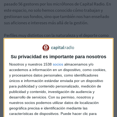
pasado 56 gestores por los micrófonos de Capital Radio. En
este espacio, no solo hemos conocido cómo trabajan y
gestionan sus fondos, sino que también nos han enseñado
sus aficiones e intereses más allá de la gestión.
Perfiles muy distintos con la naturaleza y el deporte como
nexo común para muchos de ellos. Hoy conocemos a José
Sánchez, Presidente de Smart Social Sicav. Puedes
escuchar la entrevista completa aquí:
Su privacidad es importante para nosotros
*Lo sentimos pero el audio ha sido eliminado
Nosotros y nuestros 1538
socios
almacenamos y/o
accedemos a información en un dispositivo, como cookies,
y procesamos datos personales, como identificadores
únicos e información estándar enviada por un dispositivo
Foto: Pixabay
para publicidad y contenido personalizado, medición de
publicidad y contenido, investigación de audiencia y
desarrollo de servicios.
Con su permiso, nosotros y
Fondos
Unience
Gestor
nuestros socios podemos utilizar datos de localización
geográfica precisa e identificación mediante las
características de dispositivos. Puede hacer clic para