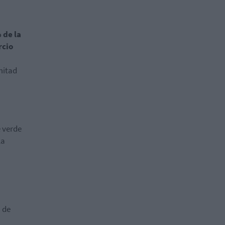
 de la
rcio
mitad
e verde
la
s
 de