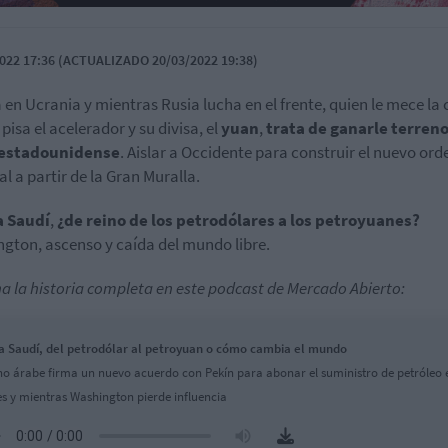
022 17:36 (ACTUALIZADO 20/03/2022 19:38)
 en Ucrania y mientras Rusia lucha en el frente, quien le mece la 
pisa el acelerador y su divisa, el
yuan
,
trata de ganarle terreno
 estadounidense
. Aislar a Occidente para construir el nuevo ord
l a partir de la Gran Muralla.
a
Saudí
,
¿de reino de los petrodólares a los petroyuanes?
gton, ascenso y caída del mundo libre.
a la historia completa en este podcast de Mercado Abierto:
a Saudí, del petrodólar al petroyuan o cómo cambia el mundo
ino árabe firma un nuevo acuerdo con Pekín para abonar el suministro de petróleo 
s y mientras Washington pierde influencia