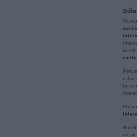
Dólar
Volvie
activ
inter
monopo
si se 
cierta
Porque
esfuer
buscan
moned
El yua
inter
Nos de
antena