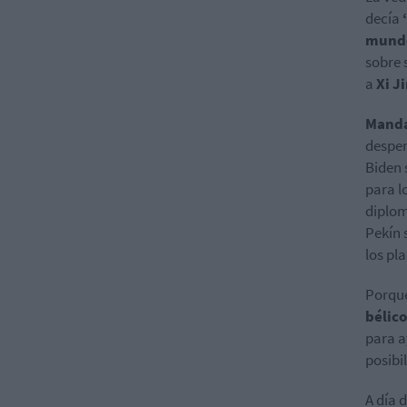
decía
mund
sobre 
a
Xi J
Manda
desper
Biden 
para l
diplom
Pekín 
los pl
Porqu
bélico
para a
posibi
A día 