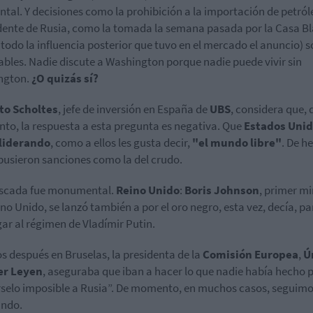
ntal. Y decisiones como la prohibición a la importación de petról
ente de Rusia, como la tomada la semana pasada por la Casa B
 todo la influencia posterior que tuvo en el mercado el anuncio) 
ables. Nadie discute a Washington porque nadie puede vivir sin
ngton.
¿O quizás sí?
to
Scholtes
, jefe de inversión en España de
UBS
, considera que, 
o, la respuesta a esta pregunta es negativa. Que
Estados Uni
 liderando
, como a ellos les gusta decir,
"el mundo libre"
. De h
e pusieron sanciones como la del crudo.
ascada fue monumental.
Reino
Unido
:
Boris
Johnson
, primer mi
ino Unido, se lanzó también a por el oro negro, esta vez, decía, pa
gar al régimen de Vladímir Putin.
s después en Bruselas, la presidenta de la
Comisión
Europea
,
Ú
er Leyen
, aseguraba que iban a hacer lo que nadie había hecho 
selo imposible a Rusia”. De momento, en muchos casos, seguim
ando.