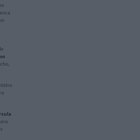
eo
lanca
son
de
dos
echo,
nistro
ra
rsula
para
os