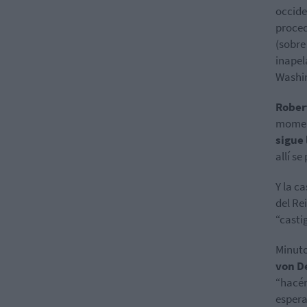
occide
proced
(sobre
inapel
Washi
Rober
moment
sigue
allí s
Y la c
del Re
“casti
Minuto
von D
“hacér
esper