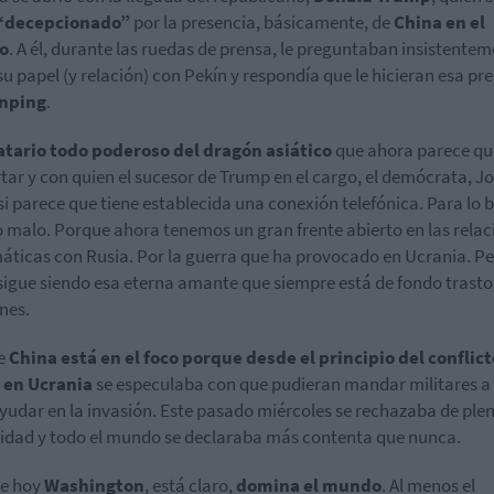
“decepcionado”
por la presencia, básicamente, de
China en el
o
. A él, durante las ruedas de prensa, le preguntaban insistente
su papel (y relación) con Pekín y respondía que le hicieran esa pr
inping
.
tario todo poderoso del dragón asiático
que ahora parece qu
tar y con quien el sucesor de Trump en el cargo, el demócrata, J
si parece que tiene establecida una conexión telefónica. Para lo 
o malo. Porque ahora tenemos un gran frente abierto en las relac
áticas con Rusia. Por la guerra que ha provocado en Ucrania. P
sigue siendo esa eterna amante que siempre está de fondo trast
anes.
e
China está en el foco porque desde el principio del conflict
 en Ucrania
se especulaba con que pudieran mandar militares a
yudar en la invasión. Este pasado miércoles se rechazaba de ple
lidad y todo el mundo se declaraba más contenta que nunca.
de hoy
Washington
, está claro,
domina el mundo
. Al menos el