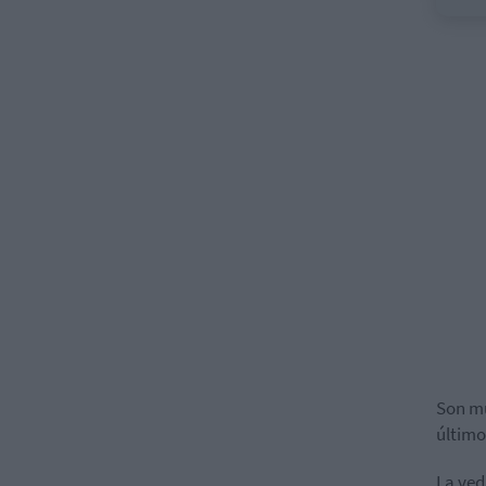
Son mu
último
La ved