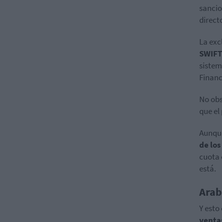
sancio
direct
La exc
SWIFT
sistem
Financ
No obs
que el
Aunque
de lo
cuota 
está.
Arab
Y esto
venta