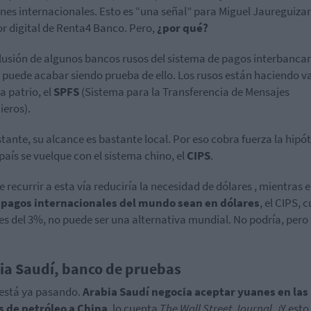
nes internacionales. Esto es “una señal” para Miguel Jaureguizar
or digital de Renta4 Banco. Pero,
¿por qué?
lusión de algunos bancos rusos del sistema de pagos interbancar
puede acabar siendo prueba de ello. Los rusos están haciendo va
a patrio, el
SPFS
(Sistema para la Transferencia de Mensajes
ieros).
tante, su alcance es bastante local. Por eso cobra fuerza la hipót
 país se vuelque con el sistema chino, el
CIPS
.
 recurrir a esta vía reduciría la necesidad de dólares , mientras e
s pagos internacionales del mundo sean en dólares
, el CIPS, 
es del 3%, no puede ser una alternativa mundial. No podría, pero
ia Saudí, banco de pruebas
 está ya pasando.
Arabia Saudí negocia aceptar yuanes en las
s de petróleo a China
, lo cuenta
The Wall Street Journal
. ¿Y esto