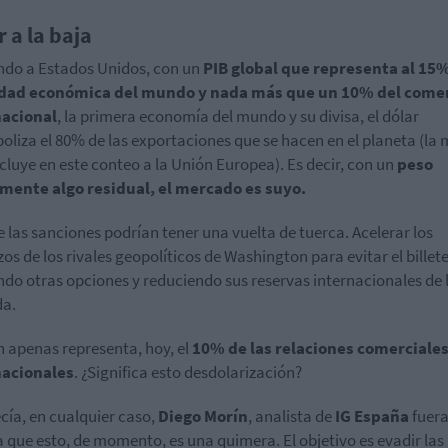
 a la baja
ndo a Estados Unidos, con un
PIB global que representa al 15%
idad económica del mundo y nada más que un 10% del come
nacional
, la primera economía del mundo y su divisa, el dólar
liza el 80% de las exportaciones que se hacen en el planeta (la 
incluye en este conteo a la Unión Europea). Es decir, con un
peso
mente algo residual, el mercado es suyo.
 las sanciones podrían tener una vuelta de tuerca. Acelerar los
zos de los rivales geopolíticos de Washington para evitar el billet
do otras opciones y reduciendo sus reservas internacionales de 
a.
n apenas representa, hoy, el
10% de las relaciones comerciale
nacionales
. ¿Significa esto desdolarización?
cía, en cualquier caso,
Diego
Morín
, analista de
IG España
fuera
 que esto, de momento, es una quimera. El objetivo es evadir las