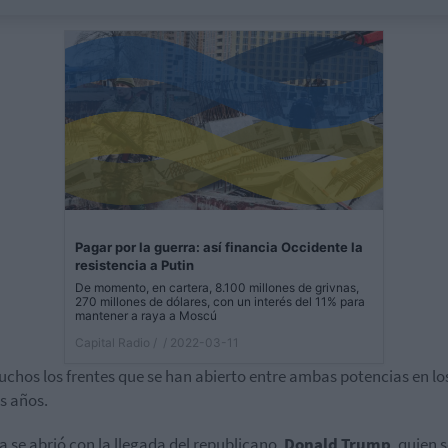
Pagar por la guerra: así financia Occidente la
resistencia a Putin
De momento, en cartera, 8.100 millones de grivnas,
270 millones de dólares, con un interés del 11% para
mantener a raya a Moscú
Capital Radio /
/ 2022-03-11
chos los frentes que se han abierto entre ambas potencias en lo
s años.
a se abrió con la llegada del republicano,
Donald
Trump
, quien 