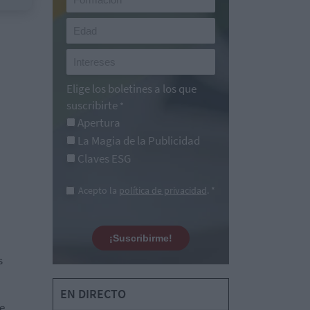
Elige los boletines a los que
suscribirte
*
Apertura
La Magia de la Publicidad
Claves ESG
Acepto la
política de privacidad
. *
¡Suscribirme!
s
EN DIRECTO
se