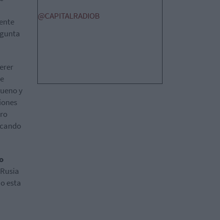
@CAPITALRADIOB
mente
egunta
erer
oe
bueno y
iones
ero
ocando
o
 Rusia
no esta