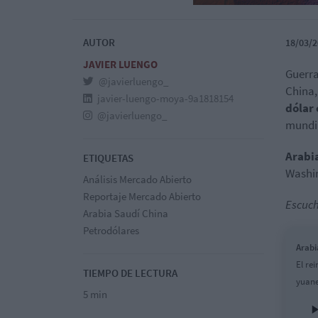
AUTOR
18/03/2
JAVIER LUENGO
Guerra
@javierluengo_
China, 
javier-luengo-moya-9a1818154
dólar
@javierluengo_
mundia
Arabi
ETIQUETAS
Washin
Análisis Mercado Abierto
Reportaje Mercado Abierto
Escuch
Arabia Saudí China
Petrodólares
Arabi
El re
TIEMPO DE LECTURA
yuane
5 min