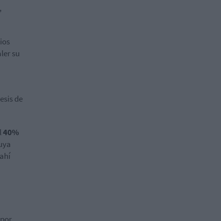
,
ios
ler su
esis de
l
40%
cuya
 ahí
 por