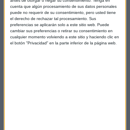
antes de otorgar o negar su consentimiento.
Tenga en
cuenta que algún procesamiento de sus datos personales
Por su parte, Renta 4 mantiene una larga distancia con los
puede no requerir de su consentimiento, pero usted tiene
principales bancos por patrimonio en España, con de 8.050
el derecho de rechazar tal procesamiento. Sus
millones de euros gestionados y 3.781 millones,
preferencias se aplicarán solo a este sitio web. Puede
exclusivamente en fondos de inversión. No obstante, se
cambiar sus preferencias o retirar su consentimiento en
sitúa como la opción favorita de los inversores.
cualquier momento volviendo a este sitio y haciendo clic en
el botón "Privacidad" en la parte inferior de la página web.
Salvando las distancias por patrimonio, los bancos son los
que acaparan el ahorro de los inversores españoles.
LONVIA: "En los últimos 22 años las Small Cap