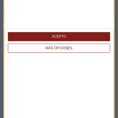
Acepto la
política de privacidad
. *
¡Suscribirme!
ACEPTO
MÁS OPCIONES
EN DIRECTO
@CAPITALRADIOB