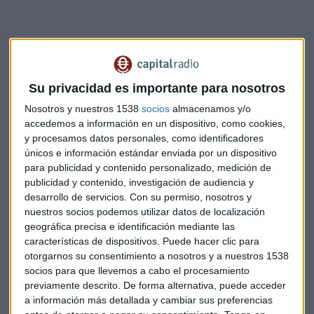
Su privacidad es importante para nosotros
Nosotros y nuestros 1538
socios
almacenamos y/o
accedemos a información en un dispositivo, como cookies,
y procesamos datos personales, como identificadores
únicos e información estándar enviada por un dispositivo
para publicidad y contenido personalizado, medición de
publicidad y contenido, investigación de audiencia y
desarrollo de servicios.
Con su permiso, nosotros y
Por detrás, aparecen nombres como BBVA, que tiene bajo
nuestros socios podemos utilizar datos de localización
gestión más de 48.094 millones de euros en fondos, (8,8%) o
geográfica precisa e identificación mediante las
CaixaBank,
que con un patrimonio en fondos de inversión
características de dispositivos. Puede hacer clic para
de 79.750 millones de euros y
siendo el primer grupo
otorgarnos su consentimiento a nosotros y a nuestros 1538
financiero por captación de patrimonio en España
,
socios para que llevemos a cabo el procesamiento
según Inverco, figura como la primera opción para el
7% de
previamente descrito. De forma alternativa, puede acceder
las respuestas
.
a información más detallada y cambiar sus preferencias