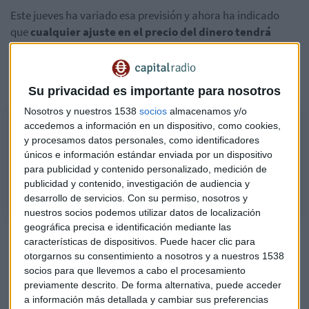
Este jueves ha variado esa previsión y ahora ha indicado
que
cualquier ajuste en el precio del dinero tendrá
lugar "en algún momento"
después de que finalicen las
compras netas de activos. Asimismo, cualquier cambio en
los tipos de interés
"será gradual"
.
Su privacidad es importante para nosotros
Nosotros y nuestros 1538
socios
almacenamos y/o
Especial | Banco Central Europeo [10.03.2022]
accedemos a información en un dispositivo, como cookies,
¿Cuál ha sido en el mensaje de Christine Lagarde, presidenta del Banco
y procesamos datos personales, como identificadores
únicos e información estándar enviada por un dispositivo
Central Europeo, tras la reunión del Consejo de Gobierno del supervisor
para publicidad y contenido personalizado, medición de
comunitario?
publicidad y contenido, investigación de audiencia y
desarrollo de servicios.
Con su permiso, nosotros y
nuestros socios podemos utilizar datos de localización
geográfica precisa e identificación mediante las
características de dispositivos. Puede hacer clic para
otorgarnos su consentimiento a nosotros y a nuestros 1538
socios para que llevemos a cabo el procesamiento
previamente descrito. De forma alternativa, puede acceder
a información más detallada y cambiar sus preferencias