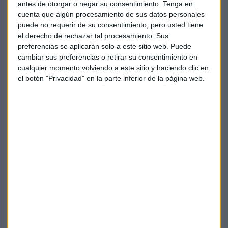
antes de otorgar o negar su consentimiento.
Tenga en
cuenta que algún procesamiento de sus datos personales
puede no requerir de su consentimiento, pero usted tiene
el derecho de rechazar tal procesamiento. Sus
preferencias se aplicarán solo a este sitio web. Puede
cambiar sus preferencias o retirar su consentimiento en
cualquier momento volviendo a este sitio y haciendo clic en
Las bolsas europeas detienen las subidas a la
espera del BCE
el botón "Privacidad" en la parte inferior de la página web.
Los inversores vigilan la situación en Ucrania, los
mensajes de Christine Lagarde y el IPC de Estados
Unidos
Capital Radio /
/ 2022-03-10
El comunicado del banco central destaca que en base a su
evaluación actualizada y teniendo en cuenta el entorno
incierto, el
Consejo de Gobierno ha revisado hoy el
cronograma de compras de su APP para los próximos
meses.
Las compras netas mensuales en el marco de la
APP
ascenderán a
40.000 millones de euros
en
abril
,
30.000 millones de euros
en
mayo
y
20.000 millones
de
euros en
junio
.