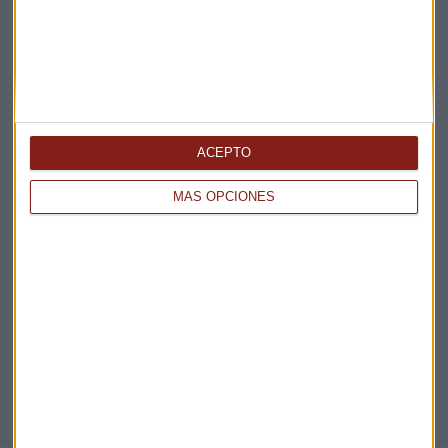
Claves ESG
Acepto la
política de privacidad
. *
¡Suscribirme!
ACEPTO
MÁS OPCIONES
EN DIRECTO
@CAPITALRADIOB