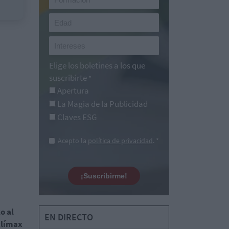
Elige los boletines a los que
suscribirte
*
Apertura
La Magia de la Publicidad
Claves ESG
Acepto la
política de privacidad
. *
¡Suscribirme!
o al
EN DIRECTO
clímax