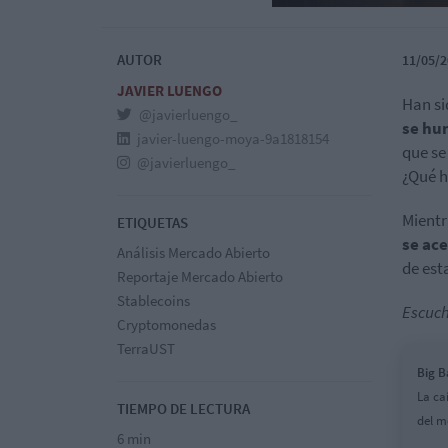
AUTOR
11/05/2
JAVIER LUENGO
Han si
@javierluengo_
se hu
javier-luengo-moya-9a1818154
que se 
@javierluengo_
¿Qué 
Mientr
ETIQUETAS
se ac
Análisis Mercado Abierto
de est
Reportaje Mercado Abierto
Stablecoins
Escuch
Cryptomonedas
TerraUST
Big B
La ca
TIEMPO DE LECTURA
del m
6 min