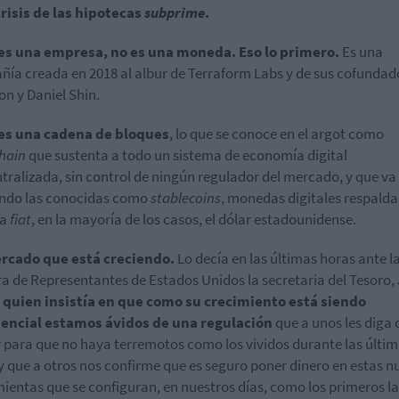
crisis de las hipotecas
subprime
.
 es una empresa, no es una moneda. Eso lo primero.
Es una
ía creada en 2018 al albur de Terraform Labs y de sus cofundad
n y Daniel Shin.
 es una cadena de bloques
, lo que se conoce en el argot como
hain
que sustenta a todo un sistema de economía digital
tralizada, sin control de ningún regulador del mercado, y que va
ndo las conocidas como
stablecoins
, monedas digitales respald
na
fiat
, en la mayoría de los casos, el dólar estadounidense.
rcado que está creciendo.
Lo decía en las últimas horas ante l
 de Representantes de Estados Unidos la secretaria del Tesoro,
 quien insistía en que como su crecimiento está siendo
encial estamos ávidos de una regulación
que a unos les diga
 para que no haya terremotos como los vividos durante las últi
y que a otros nos confirme que es seguro poner dinero en estas n
ientas que se configuran, en nuestros días, como los primeros la