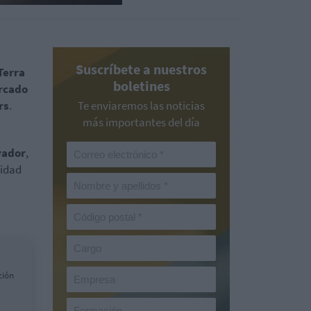
Suscríbete a nuestros
Terra
boletines
rcado
rs
.
Te enviaremos las noticias
más importantes del día
vador
,
lidad
ción