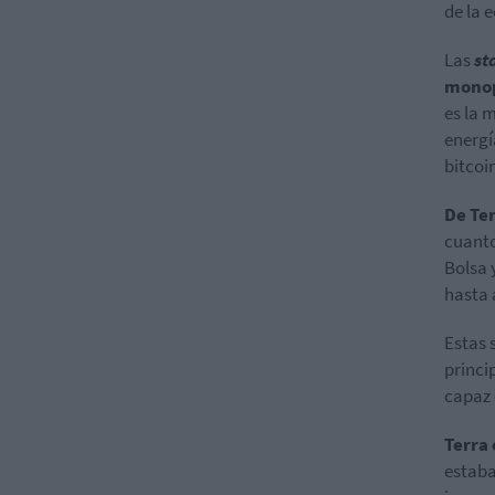
de la 
Las
st
monopo
es la 
energí
bitcoi
De Te
cuanto
Bolsa 
hasta 
Estas 
princi
capaz 
Terra
estaba