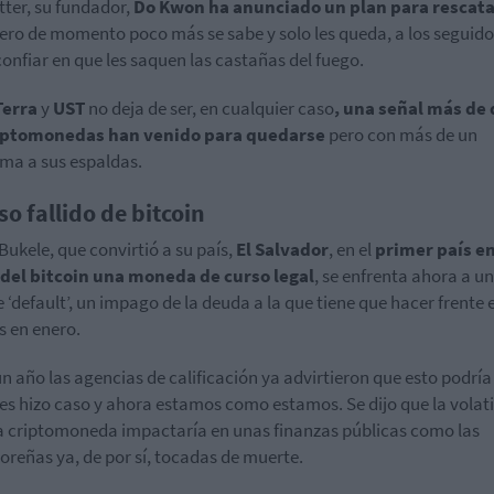
tter, su fundador,
Do Kwon ha anunciado un plan para rescata
pero de momento poco más se sabe y solo les queda, a los seguido
confiar en que les saquen las castañas del fuego.
Terra
y
UST
no deja de ser, en cualquier caso
, una señal más de
riptomonedas han venido para quedarse
pero con más de un
ma a sus espaldas.
so fallido de bitcoin
Bukele, que convirtió a su país,
El Salvador
, en el
primer país e
 del bitcoin una moneda de curso legal
, se enfrenta ahora a un
e ‘default’, un impago de la deuda a la que tiene que hacer frente 
s en enero.
n año las agencias de calificación ya advirtieron que esto podría
les hizo caso y ahora estamos como estamos. Se dijo que la volat
a criptomoneda impactaría en unas finanzas públicas como las
oreñas ya, de por sí, tocadas de muerte.