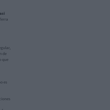
asi
Terra
egular,
n de
o que
no es
iciones