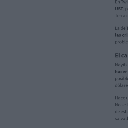
En Twi
UST
, 
Terra 
La de
las c
proble
El ca
Nayib 
hacer
posibl
dólare
Hace u
No se 
de est
salvad