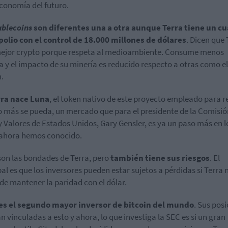
economía del futuro.
ablecoins
son diferentes una a otra aunque Terra tiene un cu
lio con el control de 18.000 millones de dólares
. Dicen que 
mejor crypto porque respeta al medioambiente. Consume menos
a y el impacto de su minería es reducido respecto a otras como el
n.
rra nace Luna
, el token nativo de este proyecto empleado para r
 más se pueda, un mercado que para el presidente de la Comisió
y Valores de Estados Unidos, Gary Gensler, es ya un paso más en l
ahora hemos conocido.
son las bondades de Terra, pero
también tiene sus riesgos
. El
pal es que los inversores pueden estar sujetos a pérdidas si Terra 
de mantener la paridad con el dólar.
 es el segundo mayor inversor de bitcoin del mundo
. Sus pos
n vinculadas a esto y ahora, lo que investiga la SEC es si un gran