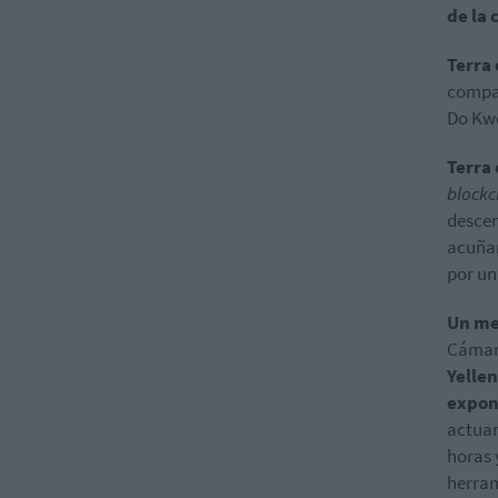
de la 
Terra
compañ
Do Kwo
Terra
blockc
descen
acuña
por u
Un me
Cámara
Yellen
expon
actuar
horas 
herram