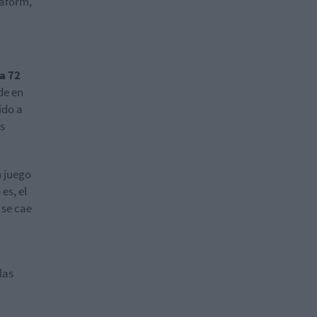
raform,
a 72
de en
ido a
s
n juego
es, el
 se cae
las