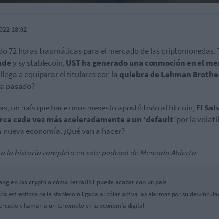
022 18:02
do 72 horas traumáticas para el mercado de las criptomonedas.
nde
y sy stablecoin,
UST ha generado una conmoción en el me
llega a equiparar el titulares con la
quiebra de Lehman Brothe
ha pasado?
as, un país que hace unos meses lo apostó todo al bitcoin,
El Sal
erca cada vez más aceleradamente a un ‘
default
’ por la volati
a nueva economía. ¿Qué van a hacer?
a la historia completa en este podcast de Mercado Abierto:
ang en las crypto o cómo TerraUST puede acabar con un país
ída estrepitosa de la stablecoin ligada al dólar activa las alarmas por su desvincula
ercado y llaman a un terremoto en la economía dígital