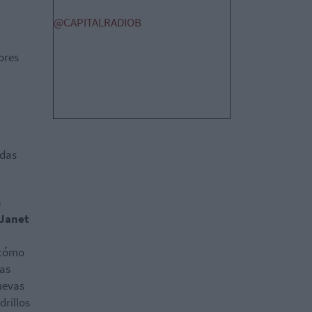
@CAPITALRADIOB
ores
adas
a
Janet
 cómo
mas
uevas
drillos