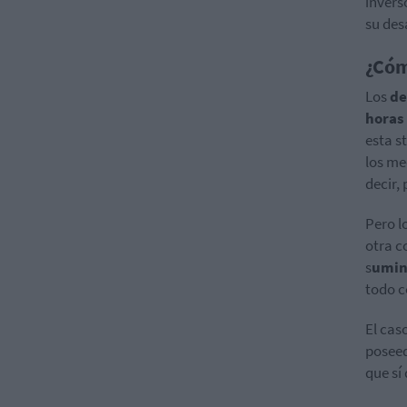
invers
su des
¿Cóm
Los
de
horas
esta s
los me
decir,
Pero l
otra c
s
umini
todo c
El cas
poseed
que sí