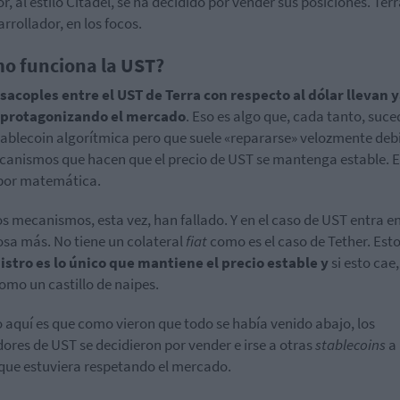
or, al estilo Citadel, se ha decidido por vender sus posiciones. Ter
arrollador, en los focos.
o funciona la UST?
sacoples entre el UST de Terra con respecto al dólar llevan y
 protagonizando el mercado
. Eso es algo que, cada tanto, suce
tablecoin algorítmica pero que suele «repararse» velozmente deb
canismos que hacen que el precio de UST se mantenga estable. E
 por matemática.
os mecanismos, esta vez, han fallado. Y en el caso de UST entra e
osa más. No tiene un colateral
fiat
como es el caso de Tether. Esto 
stro es lo único que mantiene el precio estable y
si esto cae,
omo un castillo de naipes.
o aquí es que como vieron que todo se había venido abajo, los
ores de UST se decidieron por vender e irse a otras
stablecoins
a 
 que estuviera respetando el mercado.