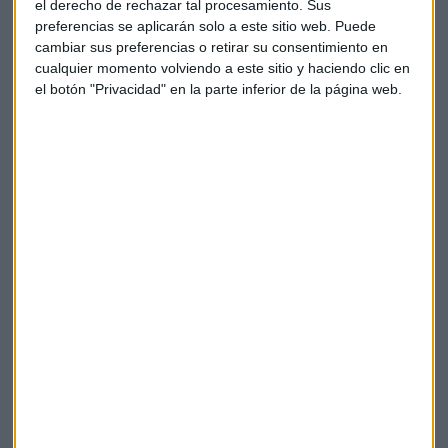
el derecho de rechazar tal procesamiento. Sus
inversión
ni para realizar las actividades reservadas a las
preferencias se aplicarán solo a este sitio web. Puede
instituciones de inversión colectiva.
cambiar sus preferencias o retirar su consentimiento en
cualquier momento volviendo a este sitio y haciendo clic en
La presencia importa
el botón "Privacidad" en la parte inferior de la página web.
"Una empresa con un
local abierto al público
ofrece una
mayor confianza al inversor ya que tienen una referencia a
la que dirigirse", apunta el director general de la compañía
para España.
A este respecto, Epeldegui habla del interés que tienen parte
de sus clientes para
visitar sus instalaciones antes
incluso de operar
con sus metales preciosos.
Sobre la actividad de la compañía, Epeldegui pone en valor
el proceso para la
selección de inversores
y la
seguridad
en su validación a lo largo de la cadena de confirmación
para operar con Degussa.