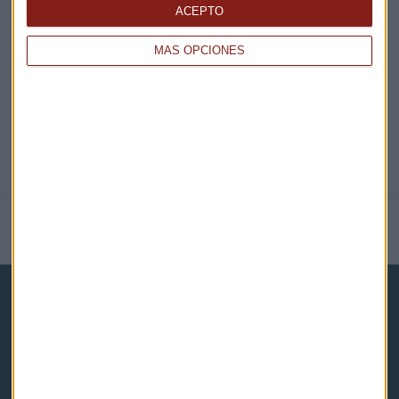
ACEPTO
@CAPITALRADIOB
MÁS OPCIONES
NOTICIAS RELACIONADAS
Capital Radio