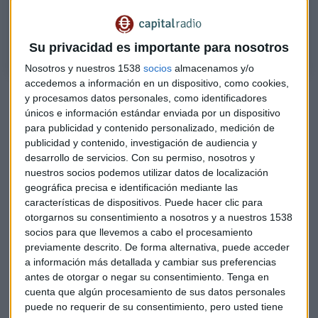
Hablamos sobre la inversión segura en oro y plata con Tomás
Epeldegui, director general de Degussa España
Su privacidad es importante para nosotros
Nosotros y nuestros 1538
socios
almacenamos y/o
accedemos a información en un dispositivo, como cookies,
Aterriza el bitcoin en el mercado: ¿es el nuevo oro de tu
y procesamos datos personales, como identificadores
cartera?
únicos e información estándar enviada por un dispositivo
para publicidad y contenido personalizado, medición de
Comprar oro físico es tan fácil como pedir por Amazon:
publicidad y contenido, investigación de audiencia y
Así es el proceso
desarrollo de servicios.
Con su permiso, nosotros y
nuestros socios podemos utilizar datos de localización
"Es
fundamental
que si invertimos en
oro físico tomemos
geográfica precisa e identificación mediante las
posesión del mismo
", asevera Epeldegui quien pone en
características de dispositivos. Puede hacer clic para
valor el papel de las compañías acreditadas dentro del
otorgarnos su consentimiento a nosotros y a nuestros 1538
sector como es el Grupo Degussa.
socios para que llevemos a cabo el procesamiento
previamente descrito. De forma alternativa, puede acceder
Con Epeldegui hablamos sobre las dudas en torno a
Sempi
a información más detallada y cambiar sus preferencias
Gold
. Todo ello después de que la CNMV, como hemos
antes de otorgar o negar su consentimiento.
Tenga en
cuenta que algún procesamiento de sus datos personales
apuntado, haya lanzado una alerta sobre una empresa que,
puede no requerir de su consentimiento, pero usted tiene
apunta,
no está autorizada para prestar servicios de