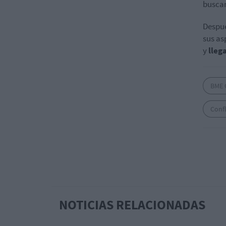
buscan
Despué
sus as
y
lleg
BME 
Confl
NOTICIAS RELACIONADAS