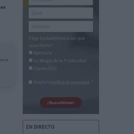
tes
Elige los boletines a los que
suscribirte
*
Apertura
re la
La Magia de la Publicidad
Claves ESG
Acepto la
política de privacidad
. *
¡Suscribirme!
EN DIRECTO