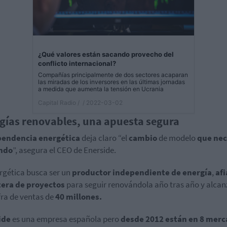
¿Qué valores están sacando provecho del
conflicto internacional?
Compañías principalmente de dos sectores acaparan
las miradas de los inversores en las últimas jornadas
a medida que aumenta la tensión en Ucrania
Capital Radio /
/ 2022-03-02
gías renovables, una apuesta segura
endencia energética
deja claro “el
cambio
de modelo
que nec
ndo
”, asegura el CEO de Enerside.
rgética busca ser un
productor independiente de energía
,
af
tera de proyectos
para seguir renovándola año tras año y alcan
fra de ventas de
40 millones.
ide
es una empresa española pero
desde 2012 están en 8 mer