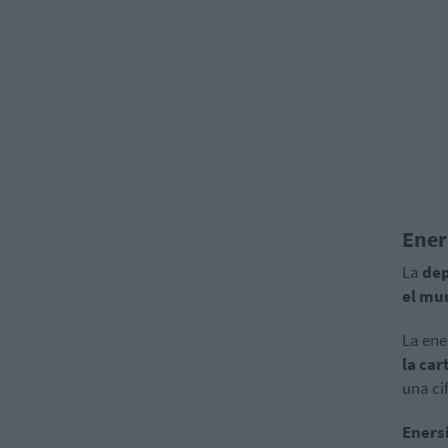
Ener
La
dep
el mu
La ene
la car
una ci
Eners