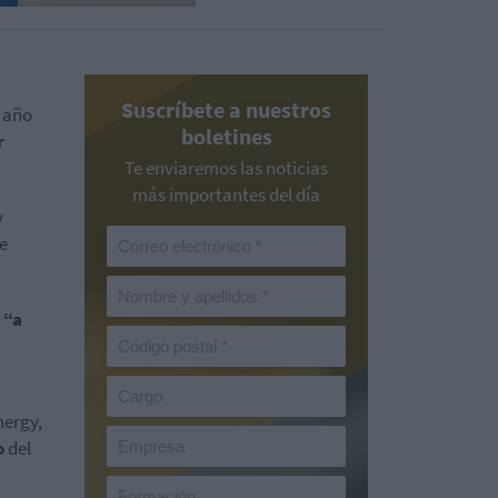
Suscríbete a nuestros
e año
boletines
r
Te enviaremos las noticias
más importantes del día
y
e
a
“a
nergy,
o
del