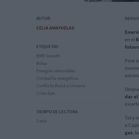
AUTOR
04/03/2
CELIA AMAYUELAS
Eners
en el
B
ETIQUETAS
fotovo
BME Growth
Pese a
Bolsa
momen
Energías renovables
estren
Compañía energética
Conflicto Rusia y Ucrania
Despué
Crisis Gas
dar el
incert
TIEMPO DE LECTURA
Tal y 
2 min
a Capi
gas
, 