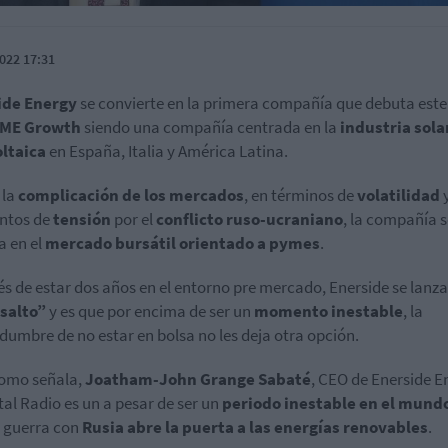
022 17:31
ide Energy
se convierte en la primera compañía que debuta est
ME Growth
siendo una compañía centrada en la
industria sola
ltaica
en España, Italia y América Latina.
 la
complicación de los mercados
, en términos de
volatilidad
tos de
tensión
por el
conflicto ruso-ucraniano
, la compañía s
a en el
mercado bursátil orientado a pymes
.
s de estar dos años en el entorno pre mercado, Enerside se lanz
 salto”
y es que por encima de ser un
momento inestable
, la
idumbre de no estar en bolsa no les deja otra opción.
como señala,
Joatham-John Grange Sabaté
, CEO de Enerside E
tal Radio es un a pesar de ser un
periodo inestable en el mund
la guerra con
Rusia abre la puerta a las energías renovables
.