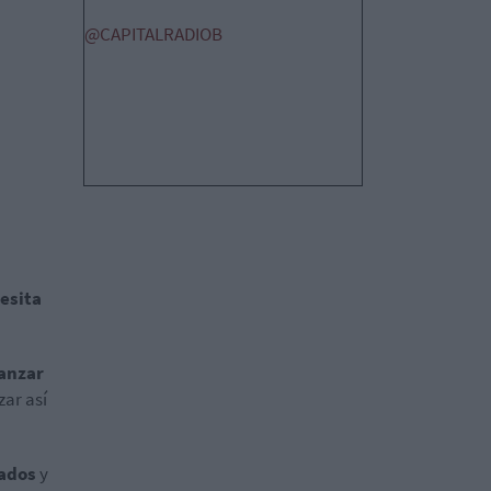
@CAPITALRADIOB
esita
ianzar
zar así
cados
y