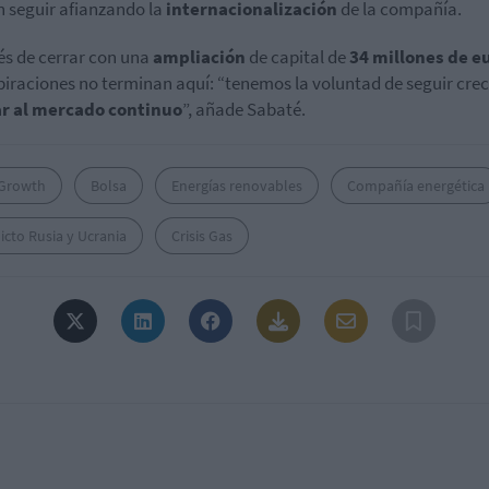
 seguir afianzando la
internacionalización
de la compañía.
s de cerrar con una
ampliación
de capital de
34 millones de e
piraciones no terminan aquí: “tenemos la voluntad de seguir cre
ar al mercado continuo
”, añade Sabaté.
Growth
Bolsa
Energías renovables
Compañía energética
icto Rusia y Ucrania
Crisis Gas