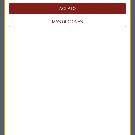
ACEPTO
MÁS OPCIONES
ONDAS DEL VIENTO
Usos y aplicaciones de la Inteligencia Artificial en el
sector eólico
Sandra Torrecillas