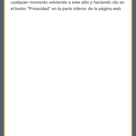
cualquier momento volviendo a este sitio y haciendo clic en
el botón "Privacidad" en la parte inferior de la página web.
ONDAS DEL VIENTO
El sector eólico cuestiona las nuevas limitaciones
impuestas por Red Eléctrica
Sandra Torrecillas
ENTREVISTA
José Donoso: “Nos jugamos muchísimo con el