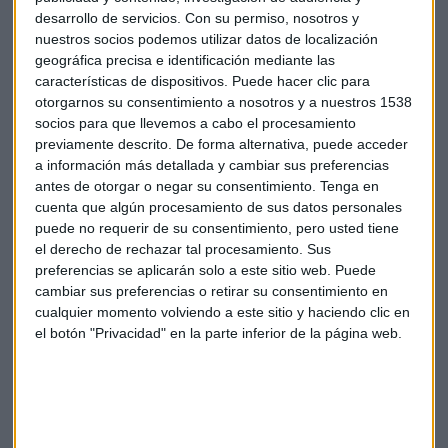
Alberta
, en Canadá. En
1992
se incorporó a CalEnergy,
desarrollo de servicios.
Con su permiso, nosotros y
productor de electricidad geotérmica que en 1999 se
nuestros socios podemos utilizar datos de localización
convertiría en MidAmerican Energy. Ese mismo año,
geográfica precisa e identificación mediante las
Berkshire Hathaway
compró una participación
características de dispositivos. Puede hacer clic para
otorgarnos su consentimiento a nosotros y a nuestros 1538
mayoritaria de la compañía y Buffett comenzó a acercarse
socios para que llevemos a cabo el procesamiento
a Abel. Hace una década, cuando Abel ya llevaba más de un
previamente descrito. De forma alternativa, puede acceder
lustro al frente de la entidad,
MidAmerican Energy se
a información más detallada y cambiar sus preferencias
convirtió en Berkshire Hathaway Energy
.
antes de otorgar o negar su consentimiento.
Tenga en
cuenta que algún procesamiento de sus datos personales
Desde 2018, Abel es consejero del holding de Buffett, así
puede no requerir de su consentimiento, pero usted tiene
como vicepresidente de operaciones no aseguradas del
el derecho de rechazar tal procesamiento. Sus
grupo.
preferencias se aplicarán solo a este sitio web. Puede
cambiar sus preferencias o retirar su consentimiento en
En numerosas ocasiones, Charlie Munger demostró que
cualquier momento volviendo a este sitio y haciendo clic en
el botón "Privacidad" en la parte inferior de la página web.
Greg Abel era su ojito derecho en la pugna por la sucesión de
Berkshire Hathaway. Aunque Buffett quería que su
inseparable compañero le sucediera, este siempre prefirió
que fuera alguien más joven.