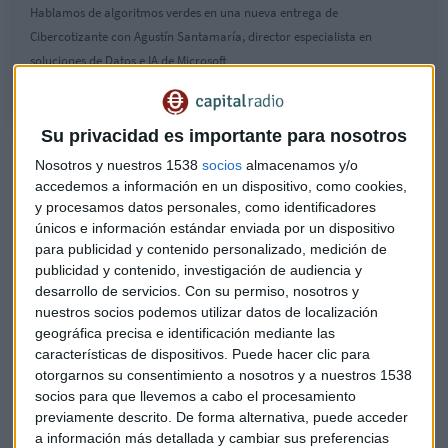
Hablamos de algoritmos verdes en una nueva entrega de
Cibercotizante con Agustín Santamaría, director especialista en
soluciones de Datos e IA de Microsoft
Su privacidad es importante para nosotros
Formación, flexibilidad y teletrabajo: el tridente para
Nosotros y nuestros 1538
socios
almacenamos y/o
retener talento
accedemos a información en un dispositivo, como cookies,
Retos y oportunidades que tiene por delante la moda
y procesamos datos personales, como identificadores
sostenible
únicos e información estándar enviada por un dispositivo
para publicidad y contenido personalizado, medición de
publicidad y contenido, investigación de audiencia y
Biodiversidad
,
reciclaje
y gestión de las
aguas
son
desarrollo de servicios.
Con su permiso, nosotros y
algunos de los proyectos sobre los que pivota la estrategia
nuestros socios podemos utilizar datos de localización
de Microsoft para poner en marcha nuevas estrategias
geográfica precisa e identificación mediante las
relacionadas con la sostenibilidad y la aplicación de la
características de dispositivos. Puede hacer clic para
tecnología en la defensa del planeta.
otorgarnos su consentimiento a nosotros y a nuestros 1538
socios para que llevemos a cabo el procesamiento
"Cualquier herramienta que ayude a
mitigar el consumo
previamente descrito. De forma alternativa, puede acceder
energético
en el ámbito de la inteligencia artificial nos va a
a información más detallada y cambiar sus preferencias