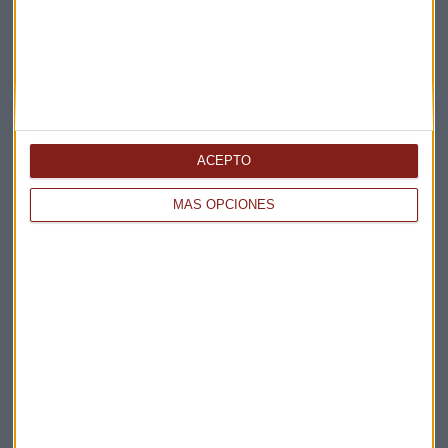
La Magia de la Publicidad
Claves ESG
Acepto la
política de privacidad
. *
¡Suscribirme!
ACEPTO
MÁS OPCIONES
EN DIRECTO
@CAPITALRADIOB