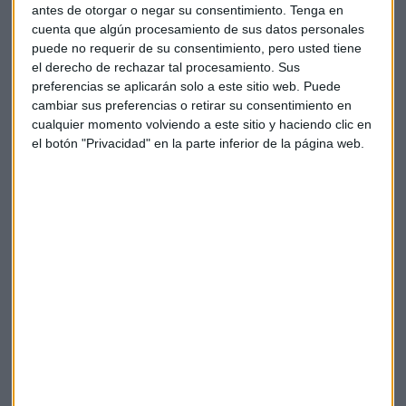
ayudar", asegura Santamaría en relación a las cifras de
antes de otorgar o negar su consentimiento.
Tenga en
cuenta que algún procesamiento de sus datos personales
utilización de la energía que se emplean en los centros de
puede no requerir de su consentimiento, pero usted tiene
datos y nuevas soluciones tecnológicas.
el derecho de rechazar tal procesamiento. Sus
preferencias se aplicarán solo a este sitio web. Puede
Uno de los nuevos paradigmas en los que el consumo
cambiar sus preferencias o retirar su consentimiento en
energético ha cobrado más importancia en los últimos años
cualquier momento volviendo a este sitio y haciendo clic en
es el de las criptomonedas y el blockchain. El
bitcoin
, la
el botón "Privacidad" en la parte inferior de la página web.
criptomoneda más famosa del mundo, y, sobre todo, su
minado supone un
gasto de energía
, en opinión de
Flechoso,
"descomunal"
.
Centros circulares
Desde Microsoft han puesto en marcha una nueva realidad
sobre el diseño de
campus
,
oficinas
y
datacenters
en base
a la economía circular donde el reciclaje cobra un papel
fundamental.
"Microsoft dispone d
e millones y millones de servidores
en las regiones donde opera y el objetivo es reutilizar el 90%