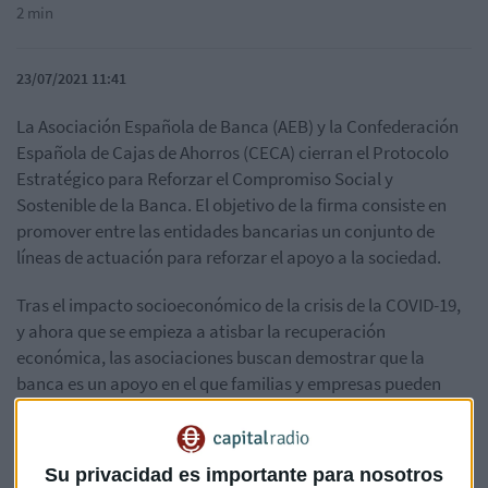
2 min
23/07/2021 11:41
La Asociación Española de Banca (AEB) y la Confederación
Española de Cajas de Ahorros (CECA) cierran el Protocolo
Estratégico para Reforzar el Compromiso Social y
Sostenible de la Banca. El objetivo de la firma consiste en
promover entre las entidades bancarias un conjunto de
líneas de actuación para reforzar el apoyo a la sociedad.
Tras el impacto socioeconómico de la crisis de la COVID-19,
y ahora que se empieza a atisbar la recuperación
económica, las asociaciones buscan demostrar que la
banca es un apoyo en el que familias y empresas pueden
confiar.
Formación de la plantilla
Su privacidad es importante para nosotros