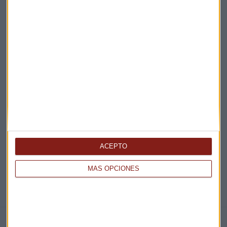
Acepto la
política de privacidad
. *
¡Suscribirme!
EN DIRECTO
@CAPITALRADIOB
ACEPTO
MÁS OPCIONES
NOTICIAS RELACIONADAS