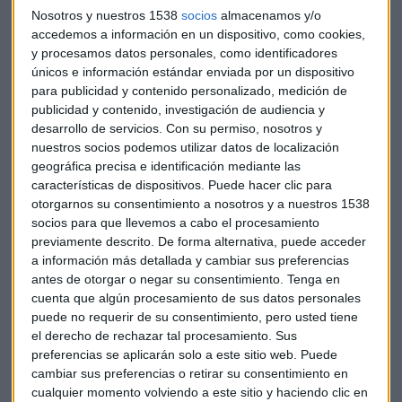
Todo ello se traduce en medidas específicas que se podrán
Nosotros y nuestros 1538
socios
almacenamos y/o
en marcha entre entidades. En primer lugar, uno de los
accedemos a información en un dispositivo, como cookies,
focos de actuación del protocolo será el empleo. Quieren
y procesamos datos personales, como identificadores
comprometerse con la formación, recolocación y
únicos e información estándar enviada por un dispositivo
asignación eficiente de la plantilla. La educación en el
para publicidad y contenido personalizado, medición de
publicidad y contenido, investigación de audiencia y
entorno digital
y financiera de los clientes y empleados la
desarrollo de servicios.
Con su permiso, nosotros y
destacan como la clave. Asimismo, remarcan el
nuestros socios podemos utilizar datos de localización
compromiso de llevar a cabo procesos colectivos en
geográfica precisa e identificación mediante las
consonancia con empleados y sindicatos.
características de dispositivos. Puede hacer clic para
otorgarnos su consentimiento a nosotros y a nuestros 1538
Otra de las medidas será la creación de un Observatorio
socios para que llevemos a cabo el procesamiento
para la Inclusión Financiera. Remarcan la importancia de la
previamente descrito. De forma alternativa, puede acceder
actualización del mapa de acceso a servicios financieros en
a información más detallada y cambiar sus preferencias
antes de otorgar o negar su consentimiento.
Tenga en
la España rural.
cuenta que algún procesamiento de sus datos personales
puede no requerir de su consentimiento, pero usted tiene
Digitalización y sostenibilidad
el derecho de rechazar tal procesamiento. Sus
Por último, el protocolo señala que con estas medidas no
preferencias se aplicarán solo a este sitio web. Puede
cambiar sus preferencias o retirar su consentimiento en
solo buscan el apoyo activo a la sociedad sino también el
cualquier momento volviendo a este sitio y haciendo clic en
impulso económico colectivo de la banca. Para ello, lanzan