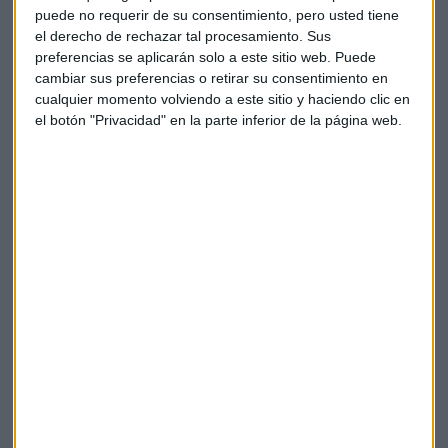
puede no requerir de su consentimiento, pero usted tiene
CONFLICTO POR LOS ERTES
el derecho de rechazar tal procesamiento. Sus
La AEB sobre los errores del SEPE con los anticipos:
preferencias se aplicarán solo a este sitio web. Puede
cambiar sus preferencias o retirar su consentimiento en
"Lo normal es hablarlo y solucionarlo con el
cualquier momento volviendo a este sitio y haciendo clic en
Gobierno"
el botón "Privacidad" en la parte inferior de la página web.