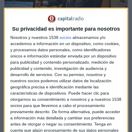
Su privacidad es importante para nosotros
Nosotros y nuestros 1538
socios
almacenamos y/o
ENTREVISTA
accedemos a información en un dispositivo, como cookies,
J.L. Martínez (AEB): "Sobran oficinas porque el 60%
y procesamos datos personales, como identificadores
de los clientes ya son digi
únicos e información estándar enviada por un dispositivo
Redacción Capital Radio
para publicidad y contenido personalizado, medición de
publicidad y contenido, investigación de audiencia y
desarrollo de servicios.
Con su permiso, nosotros y
nuestros socios podemos utilizar datos de localización
geográfica precisa e identificación mediante las
características de dispositivos. Puede hacer clic para
otorgarnos su consentimiento a nosotros y a nuestros 1538
socios para que llevemos a cabo el procesamiento
previamente descrito. De forma alternativa, puede acceder
a información más detallada y cambiar sus preferencias
antes de otorgar o negar su consentimiento.
Tenga en
cuenta que algún procesamiento de sus datos personales