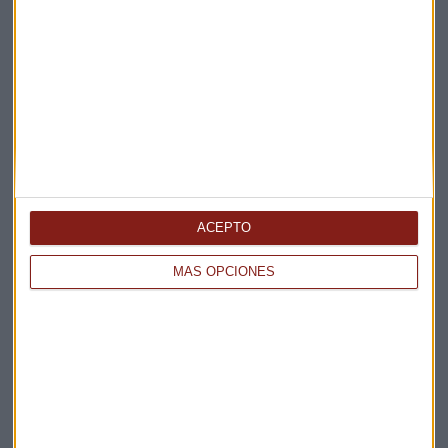
ACEPTO
MÁS OPCIONES
EVENTOS
III Día de la Inversión: oportunidades y riesgos de la
digitalización
Miguel Sanmartín