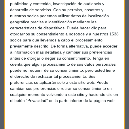
publicidad y contenido, investigación de audiencia y
El interés es lógico porque la realidad es que por esta vía
desarrollo de servicios.
Con su permiso, nosotros y
puede dificultarse la entrada en el mercado de otros
nuestros socios podemos utilizar datos de localización
competidores sin red propia, mermando la competencia.
geográfica precisa e identificación mediante las
características de dispositivos. Puede hacer clic para
otorgarnos su consentimiento a nosotros y a nuestros 1538
Tendremos que esperar al próximo mes de junio cuando
socios para que llevemos a cabo el procesamiento
conoceremos el informe de la CNMC sobre la implantación
previamente descrito. De forma alternativa, puede acceder
de esta norma y su práctica financiera.
a información más detallada y cambiar sus preferencias
antes de otorgar o negar su consentimiento.
Tenga en
Mientras tanto, estaremos atentos a lo que nos dicen las
cuenta que algún procesamiento de sus datos personales
pantallas de los cajeros.
puede no requerir de su consentimiento, pero usted tiene
el derecho de rechazar tal procesamiento. Sus
preferencias se aplicarán solo a este sitio web. Puede
CNMC
Justicia
Cajeros automáticos
cambiar sus preferencias o retirar su consentimiento en
cualquier momento volviendo a este sitio y haciendo clic en
el botón "Privacidad" en la parte inferior de la página web.