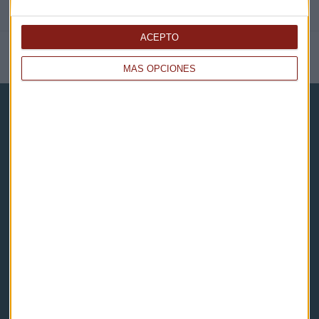
ACEPTO
NOTICIAS RELACIONADAS
MÁS OPCIONES
Capital Radio
Noticias
Eventos
Consultorios
Programas y podcasts