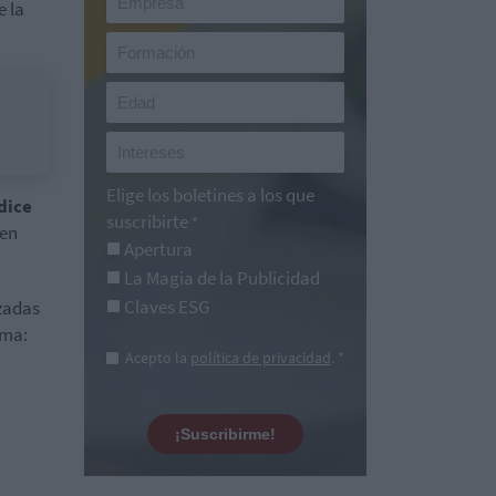
e la
Elige los boletines a los que
dice
suscribirte
*
 en
Apertura
La Magia de la Publicidad
Claves ESG
izadas
uma:
Acepto la
política de privacidad
. *
¡Suscribirme!