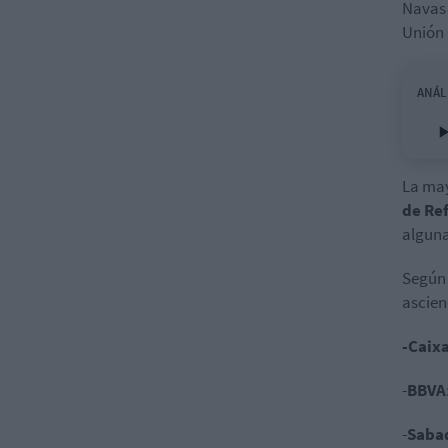
Navas 
Unión
ANÁLI
La may
de Re
alguna
Según 
ascien
-Caix
-
BBVA
-
Sabad