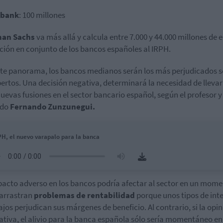
rbank
: 100 millones
an Sachs
va más allá y calcula entre 7.000 y 44.000 millones de e
ción en conjunto de los bancos españoles al IRPH.
te panorama, los bancos medianos serán los más perjudicados 
pertos. Una decisión negativa, determinará la necesidad de llevar
uevas fusiones en el sector bancario español, según el profesor y
ado
Fernando Zunzunegui.
PH, el nuevo varapalo para la banca
acto adverso en los bancos podría afectar al sector en un mome
 arrastran
problemas de rentabilidad
porque unos tipos de int
ajos perjudican sus márgenes de beneficio. Al contrario, si la opi
ativa, el alivio para la banca española sólo sería momentáneo en