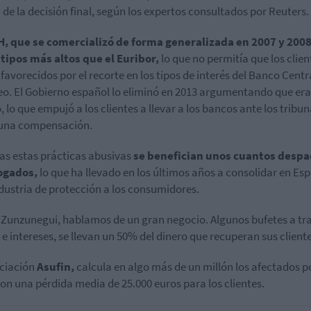
 de la decisión final, según los expertos consultados por Reuters.
H, que se comercializó de forma generalizada en 2007 y 2008
 tipos más altos que el Euribor,
lo que no permitía que los clien
 favorecidos por el recorte en los tipos de interés del Banco Centr
o. El Gobierno español lo eliminó en 2013 argumentando que era
, lo que empujó a los clientes a llevar a los bancos ante los tribun
 una compensación.
as estas prácticas abusivas
se benefician unos cuantos desp
ogados,
lo que ha llevado en los últimos años a consolidar en Es
dustria de protección a los consumidores.
Zunzunegui, hablamos de un gran negocio. Algunos bufetes a tr
 e intereses, se llevan un 50% del dinero que recuperan sus cliente
ciación
Asufin,
calcula en algo más de un millón los afectados po
on una pérdida media de 25.000 euros para los clientes.