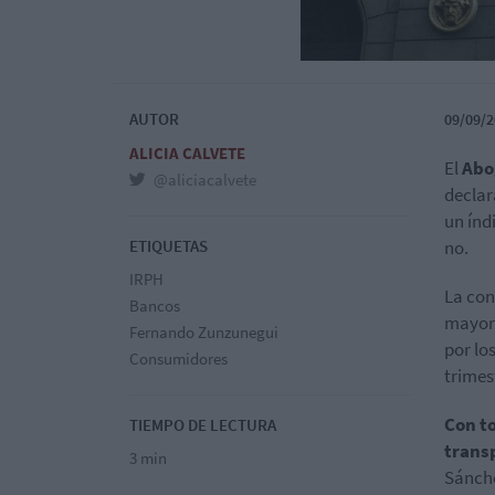
AUTOR
09/09/2
ALICIA CALVETE
El
Abo
@aliciacalvete
declar
un índ
ETIQUETAS
no.
IRPH
La con
Bancos
mayorí
Fernando Zunzunegui
por lo
Consumidores
trimes
Con to
TIEMPO DE LECTURA
trans
3 min
Sánche