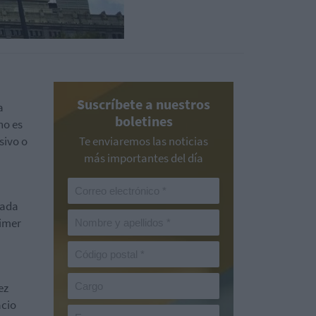
Suscríbete a nuestros
a
boletines
no es
sivo o
Te enviaremos las noticias
más importantes del día
cada
rimer
ez
acio