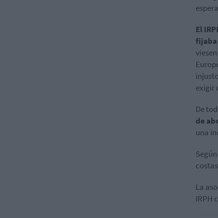
espera
El IRP
fijaba
viesen
Europe
injusto
exigir
De tod
de ab
una in
Según 
costas
La aso
IRPH c