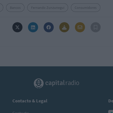
Bancos
Fernando Zunzunegui
Consumidores
Contacto & Legal
De
Contacto