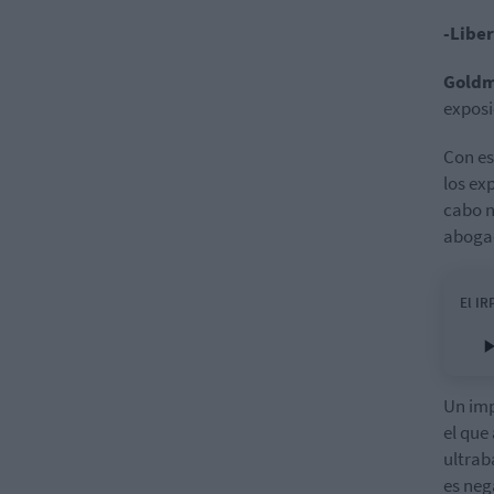
-Libe
Goldm
exposi
Con es
los ex
cabo n
abog
El IR
Un imp
el que
ultrab
es neg