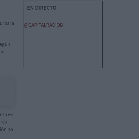
EN DIRECTO
uros la
@CAPITALRADIOB
según
 a
nto en
erés
nión no