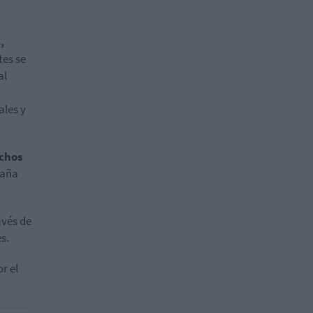
,
tes se
al
ales y
achos
paña
avés de
s.
r el