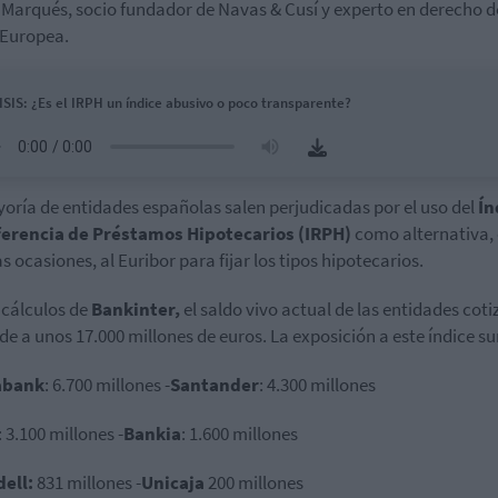
Marqués, socio fundador de Navas & Cusí y experto en derecho d
 Europea.
SIS: ¿Es el IRPH un índice abusivo o poco transparente?
oría de entidades españolas salen perjudicadas por el uso del
Ín
ferencia de Préstamos Hipotecarios (IRPH)
como alternativa,
s ocasiones, al Euribor para fijar los tipos hipotecarios.
cálculos de
Bankinter,
el saldo vivo actual de las entidades cot
de a unos 17.000 millones de euros. La exposición a este índice s
abank
: 6.700 millones -
Santander
: 4.300 millones
: 3.100 millones -
Bankia
: 1.600 millones
ell:
831 millones -
Unicaja
200 millones