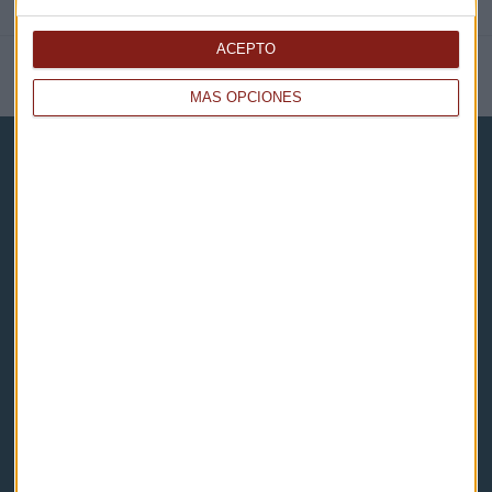
ACEPTO
NOTICIAS RELACIONADAS
MÁS OPCIONES
Capital Radio
Noticias
Eventos
Consultorios
Programas y podcasts