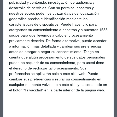
publicidad y contenido, investigación de audiencia y
desfavorables con el rendimiento académico.
desarrollo de servicios.
Con su permiso, nosotros y
nuestros socios podemos utilizar datos de localización
En defnitiva, apuesta por el
fomento de la
geográfica precisa e identificación mediante las
responsabilidad en el estudio por parte de los
características de dispositivos. Puede hacer clic para
beneficiarios, tanto para el acceso como para
otorgarnos su consentimiento a nosotros y a nuestros 1538
mantenerse en él.
socios para que llevemos a cabo el procesamiento
previamente descrito. De forma alternativa, puede acceder
a información más detallada y cambiar sus preferencias
Arcadio García Montoro. Abogado.
antes de otorgar o negar su consentimiento.
Tenga en
cuenta que algún procesamiento de sus datos personales
Sentencia
Tribunal Supremo
CEAPA
puede no requerir de su consentimiento, pero usted tiene
el derecho de rechazar tal procesamiento. Sus
Rendimiento académico
Educación
preferencias se aplicarán solo a este sitio web. Puede
cambiar sus preferencias o retirar su consentimiento en
cualquier momento volviendo a este sitio y haciendo clic en
el botón "Privacidad" en la parte inferior de la página web.
Suscríbete a nuestros boletines