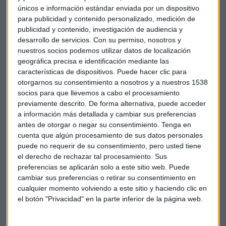
La prima de riesgo española inicia la sesión de hoy sin
únicos e información estándar enviada por un dispositivo
cambios, en 121 puntos básicos. El bono español a diez años
para publicidad y contenido personalizado, medición de
publicidad y contenido, investigación de audiencia y
reduce el rendimiento hasta el 1,75% desde el 1,78% del
desarrollo de servicios.
Con su permiso, nosotros y
viernes. La prima de Grecia se anota un punto a primera
nuestros socios podemos utilizar datos de localización
hora y se situó en 837. El riesgo país de Italia, por su parte,
geográfica precisa e identificación mediante las
pierde un punto y se queda en 102, mientras que el de
características de dispositivos. Puede hacer clic para
Portugal avanza hasta los 220 puntos tras cerrar el viernes
otorgarnos su consentimiento a nosotros y a nuestros 1538
en 212.
socios para que llevemos a cabo el procesamiento
previamente descrito. De forma alternativa, puede acceder
a información más detallada y cambiar sus preferencias
antes de otorgar o negar su consentimiento.
Tenga en
cuenta que algún procesamiento de sus datos personales
El barril de petróleo Brent para entrega en marzo abrió hoy
puede no requerir de su consentimiento, pero usted tiene
en el mercado de futuros de Londres en 28,46 dólares, un 1,6
el derecho de rechazar tal procesamiento. Sus
% menos que al cierre del viernes.
preferencias se aplicarán solo a este sitio web. Puede
cambiar sus preferencias o retirar su consentimiento en
cualquier momento volviendo a este sitio y haciendo clic en
el botón "Privacidad" en la parte inferior de la página web.
Empresas
Economía
Ibex35
Bolsas
Petróleo