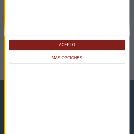
@CAPITALRADIOB
ACEPTO
MÁS OPCIONES
NOTICIAS RELACIONADAS
Capital Radio