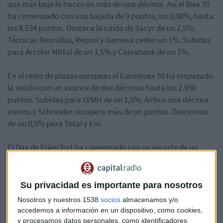
que más baja lo hacen en más de una décima. Así el Ibex 35
ha comenzado con una bajada de 9 puntos, un 0,08%, hasta
los 8.534 puntos. Destaca la caída de Sacyr de un 2,5%.
Técnicas Reunidas, Repsol y Gamesa ceden un 1%. Subidas
para Arcelor Mittal de un 1,5% y Caixabank de un 1%.
En el resto de plazas europeas el Eurostoxx 50 ha empezado
la sesión con un avance de dos décimas hasta los 2.950
puntos. Subidas para LVMH de un 1,5%, Airbus una décima
menos y Schneider recupera más de un puntos. Descensos
de un 0,5% para Total y Eni.
El Dax de Fráncfort ha comenzado con un recorte de un
0,07%, Londres de un 0,02% y París de un 0,04%. Milán ha
marcado un primer movimiento con una subida de un
0,10%.La Bolsa de Moscú, presionada por el desplome de los
Su privacidad es importante para nosotros
precios de crudo, abrió hoy con una caída del 2,5 % en su
Nosotros y nuestros 1538
socios
almacenamos y/o
índice de referencia RTS.
accedemos a información en un dispositivo, como cookies,
y procesamos datos personales, como identificadores