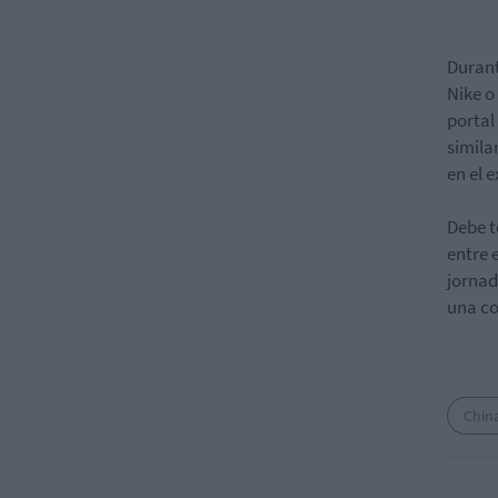
Durant
Nike o
portal
simila
en el 
Debe t
entre 
jornad
una co
Chin