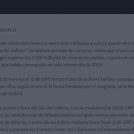
015 06:11
ante chino del comercio electrónico Alibaba anuncia que en el ec
ía del Soltero", la intensa jornada de compras online que el país c
ogró superar los 9.300 millones de dólares en ventas, superando el
 que había conseguido en este mismo día de 2014.
12:32 hora local (2:49 GMT) los portales de la firma habían conseg
esa cifra, según anunció la firma fundada por el magnate Jack Ma
 de Twitter.
la primera hora del Día del Soltero, tras la medianoche (16:00 GMT
), las plataformas de Alibaba habían acogido ventas por valor de
es de dólares, y antes de las 8 de la mañana hora local (2:00 GMT 
les) superaba las transacciones del Ciberlunes estadounidense d