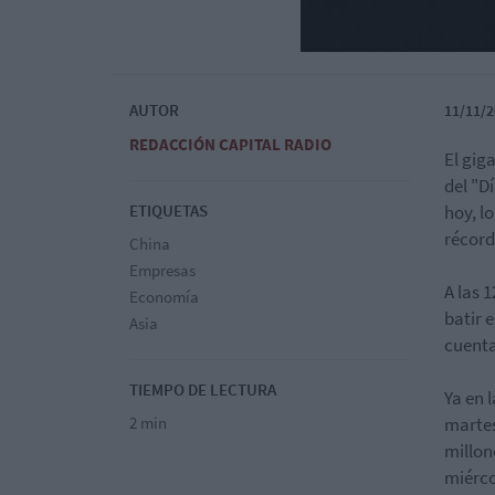
AUTOR
11/11/2
REDACCIÓN CAPITAL RADIO
El gig
del "D
ETIQUETAS
hoy, l
récord
China
Empresas
A las 
Economía
batir 
Asia
cuenta
TIEMPO DE LECTURA
Ya en 
2 min
martes
millon
miérco