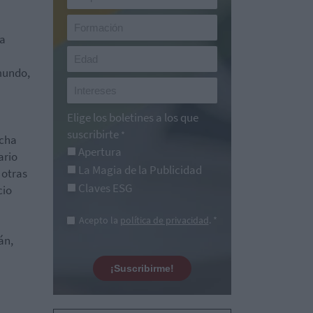
na
mundo,
Elige los boletines a los que
suscribirte
*
echa
Apertura
ario
La Magia de la Publicidad
 otras
Claves ESG
cio
Acepto la
política de privacidad
. *
án,
¡Suscribirme!