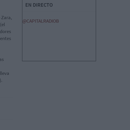
EN DIRECTO
 Zara,
@CAPITALRADIOB
(el
edores
ientes
as
lleva
).