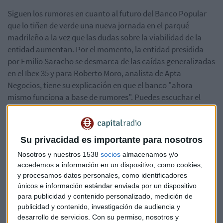
Siguen los rumores en cuanto al futuro del Banco Popular
que lo tiñen de verde una nueva jornada en el parqué
madrileño a la vez que las dudas sobre la viabilidad de la
entidad aumentan. Por el momento, la entidad presidida
por Emilio Saracho se desmarca de las caídas generalizadas
en el Ibex 35 y para Roberto Moro, analista de Apta
Negocios, tiene su explicación en que el banco "ahora
mismo funciona a base de rumores". Puedes escuchar el
consultorio completo aquí:
Su privacidad es importante para nosotros
Nosotros y nuestros 1538
socios
almacenamos y/o
accedemos a información en un dispositivo, como cookies,
y procesamos datos personales, como identificadores
únicos e información estándar enviada por un dispositivo
para publicidad y contenido personalizado, medición de
publicidad y contenido, investigación de audiencia y
desarrollo de servicios.
Con su permiso, nosotros y