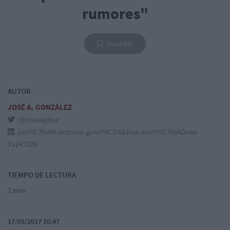
rumores"
Guardar
AUTOR
JOSÉ A. GONZÁLEZ
@joseagzlez
jos%C3%A9-antonio-gonz%C3%A1lez-mart%C3%ADnez-
7a24732b
TIEMPO DE LECTURA
1 min
17/05/2017 10:47