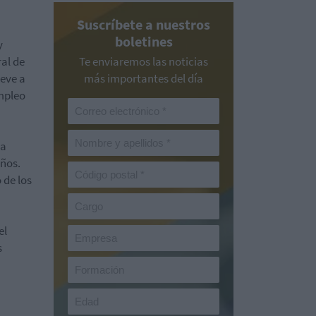
Suscríbete a nuestros
boletines
y
ral de
Te enviaremos las noticias
reve a
más importantes del día
empleo
la
años.
 de los
el
s