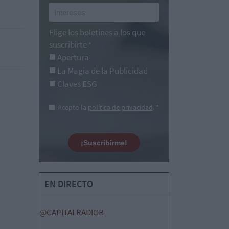
Elige los boletines a los que
suscribirte
*
Apertura
La Magia de la Publicidad
Claves ESG
Acepto la
política de privacidad
. *
¡Suscribirme!
EN DIRECTO
@CAPITALRADIOB