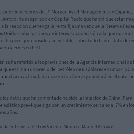
ector de inversiones de JP Morgan Asset Management en España,
 Arroyo, ha asegurado en Capital Radio que habrá que estar mu
 a la reacción que tenga la renta fija una vez que la Reserva Fede
s Unidos suba los tipos de interés. Una decisión a la que no se at
fecha pero que considera inevitable, sobre todo tras el dato de 
sado viernes en EEUU.
n se ha referido a las previsiones de la Agencia Internacional de 
a que estiman un precio del petróleo de 80 dólares en unos 4 o 5 
anuel Arroyo la subida no será tan fuerte y quedará en el entorno
ares.
e los datos que ha comentado ha sido la inflación de China. Para 
e asiático prevé que siga con un crecimiento cercano al 7% en lo
os años.
a la entrevista de Luis Vicente Muñoz a Manuel Arroyo: