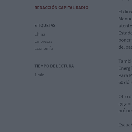
REDACCIÓN CAPITAL RADIO
El dir
Manuel
ETIQUETAS
atento
Estado
China
poner 
Empresas
del pa
Economía
Tambié
TIEMPO DE LECTURA
Energí
1 min
Para M
60 dól
Otro d
gigant
próxim
Escuch