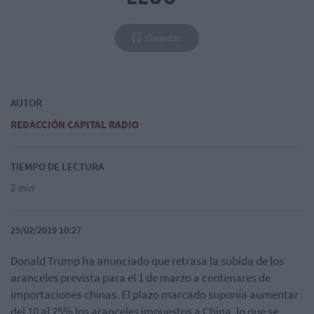
Guardar
AUTOR
REDACCIÓN CAPITAL RADIO
TIEMPO DE LECTURA
2 min
25/02/2019 10:27
Donald Trump ha anunciado que retrasa la subida de los
aranceles prevista para el 1 de marzo a centenares de
importaciones chinas. El plazo marcado suponía aumentar
del 10 al 25% los aranceles impuestos a China, lo que se