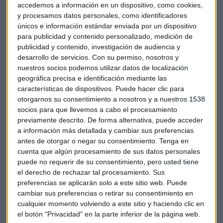
accedemos a información en un dispositivo, como cookies,
y procesamos datos personales, como identificadores
únicos e información estándar enviada por un dispositivo
para publicidad y contenido personalizado, medición de
publicidad y contenido, investigación de audiencia y
desarrollo de servicios.
Con su permiso, nosotros y
nuestros socios podemos utilizar datos de localización
Sobre los resultados de
CIE Automotive
geográfica precisa e identificación mediante las
, “son datos muy fuertes en un año que ha sido bastante
características de dispositivos. Puede hacer clic para
otorgarnos su consentimiento a nosotros y a nuestros 1538
flojo para el conjunto del sector del automóvil”, comenta el
socios para que llevemos a cabo el procesamiento
analista. “El problema con CIE es que seguramente a partir
previamente descrito. De forma alternativa, puede acceder
del año que viene las tasas de crecimiento se van a moderar
a información más detallada y cambiar sus preferencias
mucho, porque la situación del sector sigue siendo bastante
antes de otorgar o negar su consentimiento.
Tenga en
complicada y no parecen esperarse grandes crecimientos”,
cuenta que algún procesamiento de sus datos personales
apostilla.
puede no requerir de su consentimiento, pero usted tiene
el derecho de rechazar tal procesamiento. Sus
preferencias se aplicarán solo a este sitio web. Puede
Nicolás López también ha hablado de Talgo, Facebook,
cambiar sus preferencias o retirar su consentimiento en
Siemens Gamesa, Alliance o Airbus. Durante el
“Minuto de
cualquier momento volviendo a este sitio y haciendo clic en
Oro”
el analista ha recomendado ArcelorMittal y Acerinox,
el botón "Privacidad" en la parte inferior de la página web.
“hay que apostar por compañías de materias primas dado