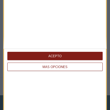
¡Suscribirme!
EN DIRECTO
@CAPITALRADIOB
ACEPTO
MÁS OPCIONES
NOTICIAS RELACIONADAS