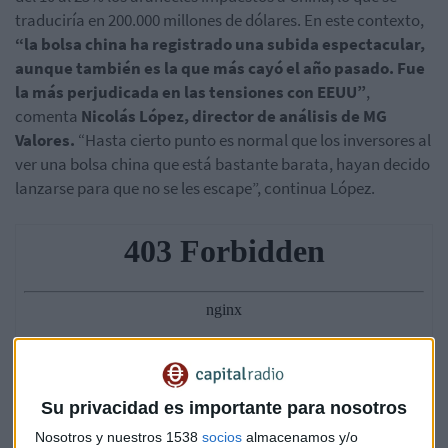
traduciría en 200.000 millones de dólares. En este contexto,
“la bolsa china ha registrado una subida espectacular,
aunque también es la que más cayó el año pasado. Fue
la más perjudicada en las tensiones con EEUU”
,
comenta
Nicolás López, director de análisis de MG
Valores.
“Hasta cierto punto es normal que los inversores al
ver una bolsa china que está bastante barata, hayan decido
lanzarse para que no se les escape”, continua López.
Su privacidad es importante para nosotros
Nosotros y nuestros 1538
socios
almacenamos y/o