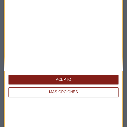
CONSULTORIO
Acerinox, ¿sigue en subida libre? Esto dice Gerardo
Ortega
Lucía Martín
ACEPTO
MÁS OPCIONES