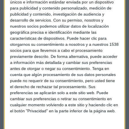
únicos e información estándar enviada por un dispositivo
para publicidad y contenido personalizado, medición de
publicidad y contenido, investigación de audiencia y
desarrollo de servicios.
Con su permiso, nosotros y
A MEDIA SESIÓN
nuestros socios podemos utilizar datos de localización
La tensión en Irán vuelve a disparar el petróleo un 5%
geográfica precisa e identificación mediante las
y bajan las bolsas
características de dispositivos. Puede hacer clic para
otorgarnos su consentimiento a nosotros y a nuestros 1538
Sandra Torrecillas
socios para que llevemos a cabo el procesamiento
previamente descrito. De forma alternativa, puede acceder
a información más detallada y cambiar sus preferencias
antes de otorgar o negar su consentimiento.
Tenga en
cuenta que algún procesamiento de sus datos personales
puede no requerir de su consentimiento, pero usted tiene
el derecho de rechazar tal procesamiento. Sus
preferencias se aplicarán solo a este sitio web. Puede
cambiar sus preferencias o retirar su consentimiento en
cualquier momento volviendo a este sitio y haciendo clic en
el botón "Privacidad" en la parte inferior de la página web.
CONSULTORIO