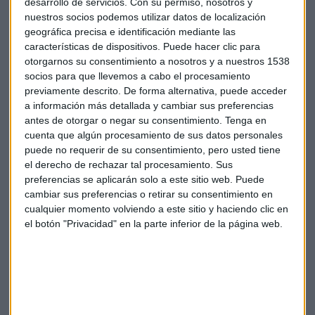
desarrollo de servicios.
Con su permiso, nosotros y
"El mercado se moverá a la baja pero no sabemos la
nuestros socios podemos utilizar datos de localización
velocidad del movimiento", dice el experto quien explica
geográfica precisa e identificación mediante las
características de dispositivos. Puede hacer clic para
estrategias para los
bancos españoles
y otros títulos de la
otorgarnos su consentimiento a nosotros y a nuestros 1538
bolsa española y otros títulos como
Airbus o Apple.
socios para que llevemos a cabo el procesamiento
previamente descrito. De forma alternativa, puede acceder
Bolsa
Apple
Bancos
Mercados
a información más detallada y cambiar sus preferencias
antes de otorgar o negar su consentimiento.
Tenga en
CMC Markets
Gerardo ortega
cuenta que algún procesamiento de sus datos personales
puede no requerir de su consentimiento, pero usted tiene
el derecho de rechazar tal procesamiento. Sus
preferencias se aplicarán solo a este sitio web. Puede
cambiar sus preferencias o retirar su consentimiento en
cualquier momento volviendo a este sitio y haciendo clic en
el botón "Privacidad" en la parte inferior de la página web.
Suscríbete a nuestros boletines
Te enviaremos las noticias más importantes del día