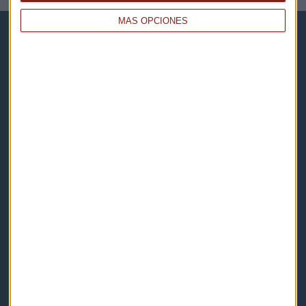
MÁS OPCIONES
Capital Radio
Noticias
Eventos
Consultorios
Programas y podcasts
Contacto & Legal
Contacto