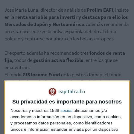
José María Luna, director de análisis de
Profim EAFI
, insiste
en la
renta variable para invertir y destaca para ello los
Mercados de Japón y Norteamérica
. Además recomienda
no estar presente en la bolsa española debido al clima
político y centrarse por ahora en las bolsas europeas.
El experto además ha recomendado tres
fondos de renta
fija,
todos de
gestión activa
flexible
, entre los que se
encuentran:
El fondo
GIS Income Fund
de la gestora Pimco; El fondo
Renta4 valor relativo
de la gestora Renta4 y fondo
Felxible Bond Fund
de la gestora Fidelity international.
Su privacidad es importante para nosotros
Escuche el consultorio completo en el siguiente enlace
Nosotros y nuestros 1538
socios
almacenamos y/o
accedemos a información en un dispositivo, como cookies,
y procesamos datos personales, como identificadores
únicos e información estándar enviada por un dispositivo