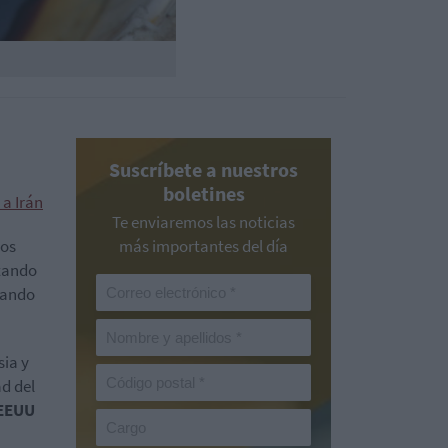
Suscríbete a nuestros
boletines
 a Irán
Te enviaremos las noticias
los
más importantes del día
itando
mando
sia y
d del
 EEUU