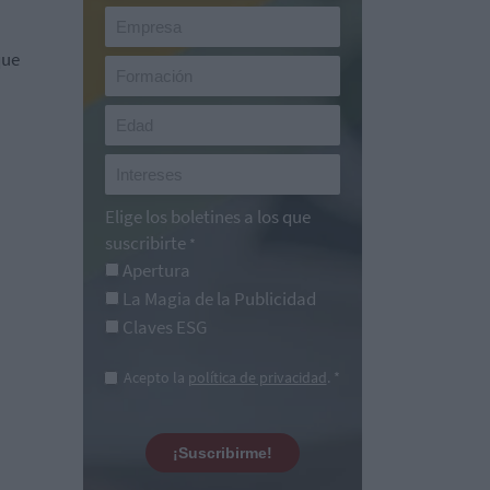
que
Elige los boletines a los que
suscribirte
*
Apertura
La Magia de la Publicidad
Claves ESG
Acepto la
política de privacidad
. *
¡Suscribirme!