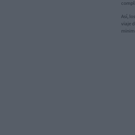
compli
Así, l
viaje 
minimi