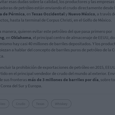
vitar esas dudas sobre la calidad, los productores y las empresas
adoras de petróleo están enviando el crudo directamente desde 
a de Pérmica
, en
Texas Occidental
y
Nuevo México
, a través d
ctos, hasta la terminal de Corpus Christi, en el Golfo de México.
a manera, quieren evitar este petróleo del que pasa primero por
ng
, en
Oklahoma
, el principal centro de almacenaje de EEUU, d
mismo hay casi 40 millones de barriles depositados. Y los produc
iezan a hablar del concepto de barriles puros de petróleo de la 
ca.
oncluir la prohibición de exportaciones de petróleo en 2015, EEUU
tido en el principal vendedor de crudo del mundo al exterior. Env
de sus fronteras
más de 3 millones de barriles por día
, sobre t
 Corea del Sur y Europa.
óleo
Crudo
Texas
Whiskey