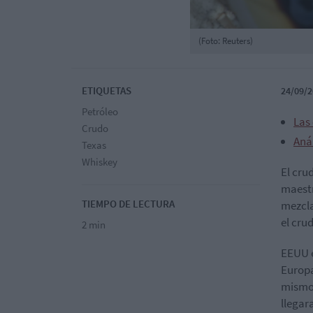
(Foto: Reuters)
ETIQUETAS
24/09/2
Petróleo
Las 
Crudo
Anál
Texas
Whiskey
El cru
maest
TIEMPO DE LECTURA
mezcla
el cru
2 min
EEUU e
Europa
mismo.
llegar