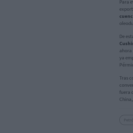
Para e
export
cuenc
oleodu
De est
Cushi
ahora 
ya emp
Pérmi
Tras c
conver
fuera 
China,
Petr