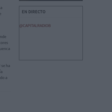
la
EN DIRECTO
e
@CAPITALRADIOB
onde
tores
Cuenca
 se ha
ía
odo a