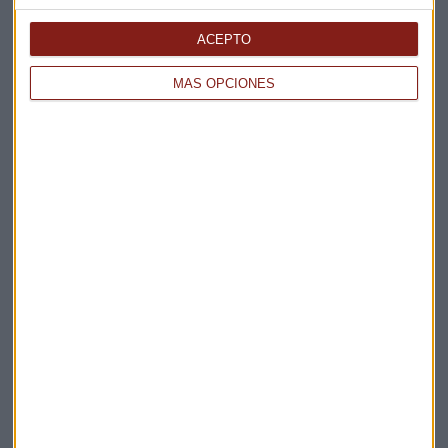
Elige los boletines a los que suscribirte
*
Apertura
ACEPTO
La Magia de la Publicidad
Claves ESG
MÁS OPCIONES
Acepto la
política de privacidad
. *
¡Suscribirme!
EN DIRECTO
@CAPITALRADIOB