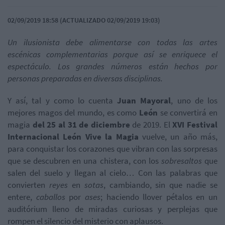
02/09/2019 18:58 (ACTUALIZADO 02/09/2019 19:03)
Un ilusionista debe alimentarse con todas las artes
escénicas complementarias porque así se enriquece el
espectáculo. Los grandes números están hechos por
personas preparadas en diversas disciplinas.
Y así, tal y como lo cuenta
Juan Mayoral
, uno de los
mejores magos del mundo, es como
León
se convertirá en
magia
del 25 al 31 de diciembre
de 2019. El
XVI Festival
Internacional León Vive la Magia
vuelve, un año más,
para conquistar los corazones que vibran con las sorpresas
que se descubren en una chistera, con los
sobresaltos
que
salen del suelo y llegan al cielo… Con las palabras que
convierten
reyes
en
sotas
, cambiando, sin que nadie se
entere,
caballos
por
ases
; haciendo llover pétalos en un
auditórium lleno de miradas curiosas y perplejas que
rompen el silencio del misterio con aplausos.