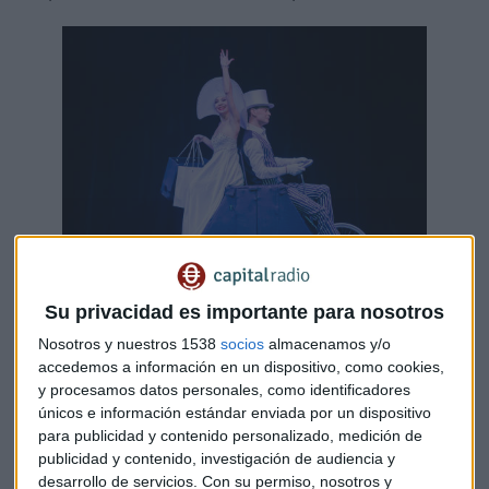
Su privacidad es importante para nosotros
Gala Internacional de Magia
Nosotros y nuestros 1538
socios
almacenamos y/o
accedemos a información en un dispositivo, como cookies,
Ubicada en el Teatro Auditorio Ciudad de León, es el corazón
y procesamos datos personales, como identificadores
de la programación. A su ritmo, late el Festival Internacional
únicos e información estándar enviada por un dispositivo
Vive la Magia. La
Gala Internacional de Magia,
que tendrá
para publicidad y contenido personalizado, medición de
lugar los días 28, 29, 30 y 31 de diciembre en 10 sesiones
publicidad y contenido, investigación de audiencia y
desarrollo de servicios.
Con su permiso, nosotros y
distribuidas en mañana, tarde y noche, con un total de 7