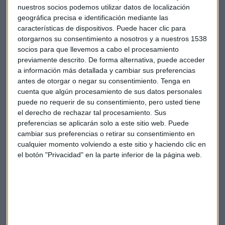
nuestros socios podemos utilizar datos de localización
números internacionales.
geográfica precisa e identificación mediante las
características de dispositivos. Puede hacer clic para
Se trata de un espectáculo de primer nivel mundial que
otorgarnos su consentimiento a nosotros y a nuestros 1538
reúne a los mejores magos del mundo en su especialidad y
socios para que llevemos a cabo el procesamiento
género.
Juan Mayoral
y
Huang Zheng
realizan una
previamente descrito. De forma alternativa, puede acceder
cuidada selección de los mejores artistas conformando un
a información más detallada y cambiar sus preferencias
show
único y auténtico que combina la música, el humor, la
antes de otorgar o negar su consentimiento.
Tenga en
cuenta que algún procesamiento de sus datos personales
iluminación y, por supuesto, el ilusionismo de altura en un
puede no requerir de su consentimiento, pero usted tiene
verdadero espectáculo mágico de dos horas.
el derecho de rechazar tal procesamiento. Sus
preferencias se aplicarán solo a este sitio web. Puede
Sobre León Vive la Magia
cambiar sus preferencias o retirar su consentimiento en
cualquier momento volviendo a este sitio y haciendo clic en
El Festival Internacional Vive la Magia de León convierte la
el botón "Privacidad" en la parte inferior de la página web.
ciudad y provincia en un desfile de sorpresas que se
estructuran en
ocho bloques de programación
. Gala
Internacional de magia, Gala unipersonal, La ruta de la
magia, Magia en la calle, Magia social, Espacios con magia,
León provincia mágica, Escuela de magos y Castilla y León
Vive la Magia -extensiones del Festival-.