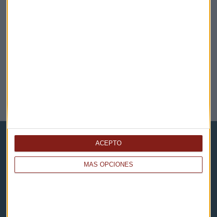
ECONOMÍA
Festivales de música: ránking actualizado
ACEPTO
MÁS OPCIONES
Capital Radio
Noticias