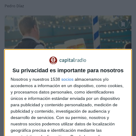
Pedro Díaz
Su privacidad es importante para nosotros
Nosotros y nuestros 1538
socios
almacenamos y/o
accedemos a información en un dispositivo, como cookies,
y procesamos datos personales, como identificadores
únicos e información estándar enviada por un dispositivo
OKTOBERFEST
para publicidad y contenido personalizado, medición de
Los millones de euros que pierde Alemania por la
publicidad y contenido, investigación de audiencia y
desarrollo de servicios.
Con su permiso, nosotros y
cancelación del Oktoberfest
nuestros socios podemos utilizar datos de localización
Fernando Andrés
geográfica precisa e identificación mediante las