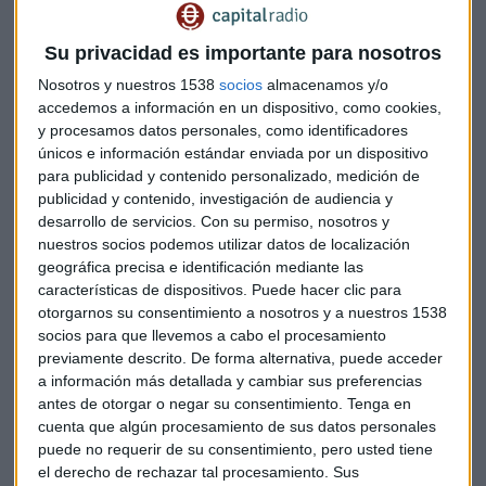
Una de la principales razones es que buscan “protección y
Su privacidad es importante para nosotros
una mayor diversificación” por la perspectiva de
desaceleración económica. Además, hace referencia a las
Nosotros y nuestros 1538
socios
almacenamos y/o
políticas de los bancos centrales
, que está haciendo que
accedemos a información en un dispositivo, como cookies,
y procesamos datos personales, como identificadores
“nuestro dinero cada día valga menos”.
únicos e información estándar enviada por un dispositivo
para publicidad y contenido personalizado, medición de
En la tienda de Degussa en Madrid, explica Tomás
publicidad y contenido, investigación de audiencia y
Epeldegui, también han comprado el metal precioso que
desarrollo de servicios.
Con su permiso, nosotros y
han vendido
algunos de sus inversores
, pero lo tenían
nuestros socios podemos utilizar datos de localización
“desde hace tiempo y
lo han vendido para obtener unas
geográfica precisa e identificación mediante las
jugosas plusvalías
” en un momento de subida como el
características de dispositivos. Puede hacer clic para
actual.
otorgarnos su consentimiento a nosotros y a nuestros 1538
socios para que llevemos a cabo el procesamiento
previamente descrito. De forma alternativa, puede acceder
a información más detallada y cambiar sus preferencias
antes de otorgar o negar su consentimiento.
Tenga en
cuenta que algún procesamiento de sus datos personales
puede no requerir de su consentimiento, pero usted tiene
el derecho de rechazar tal procesamiento. Sus