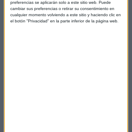
preferencias se aplicarán solo a este sitio web. Puede
cambiar sus preferencias o retirar su consentimiento en
cualquier momento volviendo a este sitio y haciendo clic en
el botón "Privacidad" en la parte inferior de la página web.
A largo plazo
Pero,
¿cuánto tiempo hay que mantener una inversión
en oro?
“Siempre que puedas”, responde Epeldgui. “No es la
parte de nuestro patrimonio que nos vaya a dar los
excedentes para tener una mayor capacidad adquisitiva”,
cuenta.
“Es un depósito de valor a largo plazo”
.
Destaca también la
facilidad para convertirlo en efectivo
en momentos de necesidad
. “No hay que esperar una
ventana de liquidez” ni recibes “una penalización por
venderlo”, como ocurre con otras inversiones a largo plazo.
Oro
Oro físico
España