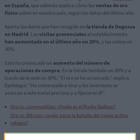
en España
, que además explica cómo las
ventas de oro
físico
suben en nuestro país, según los datos del último año.
Aporta los datos que han recogido en
la tienda de Degussa
en Madrid
. Las
visitas presenciales
al establecimiento
han aumentado en el último año un 20%
, y las online un
30%.
Esto ha provocado un
aumento del número de
operaciones de compra
. En la tienda también un 20% y a
través de la web un 30%. “El oro se ha arrancado”, explica
Epeldegui. “Ha comenzado a tirar y los inversores se
acercan a este metal precioso y a fijarse en él”.
Oro vs. commodities: ¿Quién es el Rocky Balboa?
Oro vs. Bitcoin: ¿quién gana la batalla del mejor activo
refugio?
Jugosas plusvalías