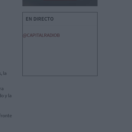
EN DIRECTO
@CAPITALRADIOB
, la
ra
o y la
fronte