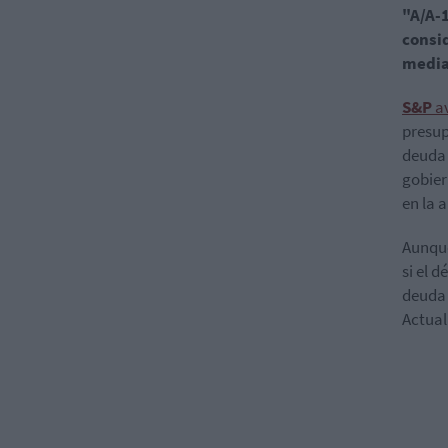
"A/A-1
consi
media 
S&P
a
presup
deuda 
gobier
en la 
Aunque
si el 
deuda 
Actual