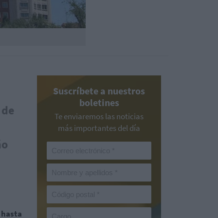
Suscríbete a nuestros
boletines
 de
Te enviaremos las noticias
más importantes del día
ño
 hasta