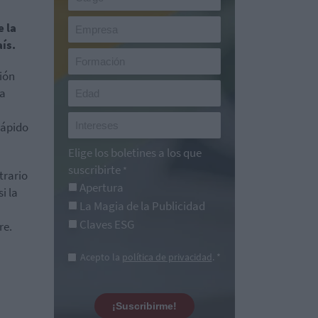
 la
ís.
ción
la
rápido
Elige los boletines a los que
suscribirte
*
trario
Apertura
i la
La Magia de la Publicidad
Claves ESG
re.
Acepto la
política de privacidad
. *
¡Suscribirme!