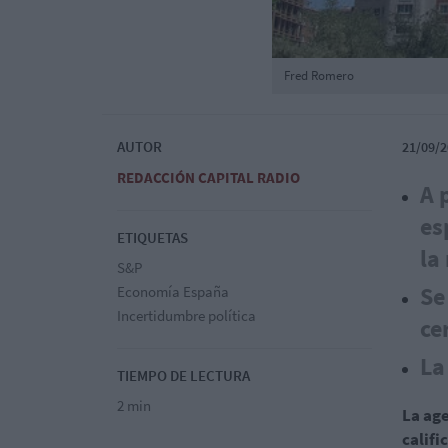
Fred Romero
AUTOR
21/09/2
REDACCIÓN CAPITAL RADIO
A 
es
ETIQUETAS
la
S&P
Se
Economía España
Incertidumbre política
ce
La
TIEMPO DE LECTURA
2 min
La age
califi