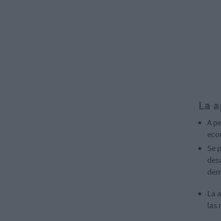
La a
A pe
eco
Se p
desa
dem
La a
las 